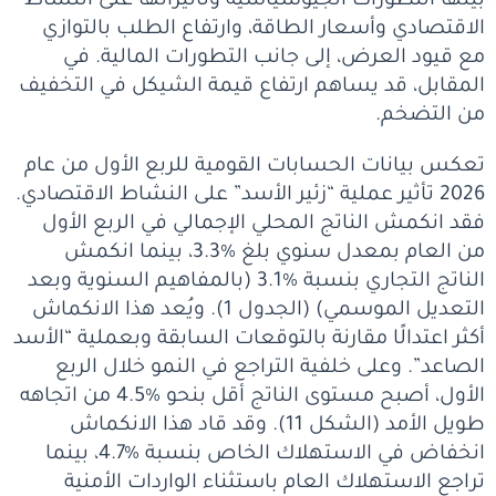
بينها التطورات الجيوسياسية وتأثيراتها على النشاط
الاقتصادي وأسعار الطاقة، وارتفاع الطلب بالتوازي
مع قيود العرض، إلى جانب التطورات المالية. في
المقابل، قد يساهم ارتفاع قيمة الشيكل في التخفيف
من التضخم.
تعكس بيانات الحسابات القومية للربع الأول من عام
2026 تأثير عملية “زئير الأسد” على النشاط الاقتصادي.
فقد انكمش الناتج المحلي الإجمالي في الربع الأول
من العام بمعدل سنوي بلغ %3.3، بينما انكمش
الناتج التجاري بنسبة %3.1 (بالمفاهيم السنوية وبعد
التعديل الموسمي) (الجدول 1). ويُعد هذا الانكماش
أكثر اعتدالًا مقارنة بالتوقعات السابقة وبعملية “الأسد
الصاعد”. وعلى خلفية التراجع في النمو خلال الربع
الأول، أصبح مستوى الناتج أقل بنحو %4.5 من اتجاهه
طويل الأمد (الشكل 11). وقد قاد هذا الانكماش
انخفاض في الاستهلاك الخاص بنسبة %4.7، بينما
تراجع الاستهلاك العام باستثناء الواردات الأمنية