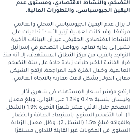
التضخم، والنشاط الاقتصادي، ومستوى عدم
اليقين الجيوسياسي، والتطورات المالية.
لا يزال عدم اليقين الجيوسياسي المحلي والعالمي
مرتفعًا. وقد كانت لعملية "زئير الأسد" تداعيات على
النشاط الاقتصادي الحقيقي، غير أن البيانات الأخيرة
تشير إلى بداية تعافٍ. ويواصل التضخم في إسرائيل
التواجد بالقرب من مركز النطاق المستهدف، إلا أنه منذ
قرار الفائدة الأخير طرأت زيادة حادة على بيئة التضخم
العالمية. وخلال الفترة قيد المراجعة، ارتفع الشيكل
مقابل الدولار بشكل لافت مقارنة بالاتجاه العالمي.
ارتفع مؤشر أسعار المستهلك في شهري آذار
ونيسان بنسبة %0.4 و%1.2 على التوالي. وبلغ معدل
التضخم خلال الاثني عشر شهرًا الأخيرة %1.9 (الشكل
1). أما التضخم السنوي باستبعاد الطاقة والخضار
والفواكه فبلغ %1.5 (الشكل 2). وظل معدل الزيادة
السنوي في المكونات غير القابلة للتداول مستقرًا