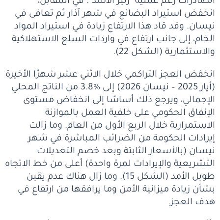
الصادرات رغم عملية "زئير الأسد". في المقابل،
انخفض استيراد البضائع في شهر آذار ثم تعافى في
نيسان. وقد قاد هذا الارتفاع زيادة في استيراد المواد
الخام، إلى جانب ارتفاع في واردات السلع الاستهلاكية
والاستثمارية (الشكل 22).
انخفض العجز التراكمي خلال الاثني عشر شهرًا الأخيرة
(أيار 2025 – نيسان 2026) إلى %3.8 من الناتج المحلي
الإجمالي، ويرجع ذلك أساسًا إلى انخفاض مستوى
الإنفاق الحكومي على خلفية العمل بالموازنة
الاستمرارية خلال الربع الأول من العام. وما زالت
إيرادات الحكومة من الضرائب المباشرة في شهر
نيسان (بالأسعار الثابتة وبعد خصم التعديلات
التشريعية والإيرادات لمرة واحدة) أعلى من خط الاتجاه
طويل الأمد (الشكل 15). وما زال هناك عدم يقين
بشأن زيادة ميزانية الأمن وما يرافقها من ارتفاع في
هدف العجز.