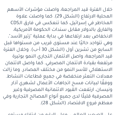
خلال الفترة قيد المراجعة، واصلت مؤشرات الأسهم
المحلية الارتفاع (الشكل 29). كما واصلت علاوة
المخاطر في إسرائيل، كما تنعكس في فارق الـCDS
والفارق بالدولار مقابل سندات الحكومة الأمريكية،
الانخفاض بعد ارتفاعها في بداية عملية "زئير الأسد"،
وهي تتواجد حاليًا عند مستوى قريب من مستواها قبل
السابع من تشرين أول (الشكل 30 أ-ب). وخلال الفترة
قيد المراجعة، واصل الائتمان التجاري النمو بوتيرة
مرتفعة بقيادة الائتمان المصرفي. كما واصل الائتمان
الاستهلاكي للأسر النمو من مختلف المصادر. وما زالت
معدلات التعثر منخفضة في جميع قطاعات النشاط.
ووفقًا لبيانات مسح اتجاهات الأعمال لشهري آذار
ونيسان، ارتفعت القيود الائتمانية المصرفية وغير
المصرفية قليلًا لدى جميع أنواع المصالح التجارية وفي
معظم فروع الاقتصاد (الشكل 28).