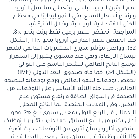
على الصعيد العالمي، وعلى الرغم من ارتفاع مستوى
عدم اليقين الجيوسياسي، وتعطل سلاسل التوريد،
وارتفاع أسعار السلع، بقي النمو إيجابيًا في معظم
الكتل الاقتصادية الرئيسية. وخلال الفترة قيد
المراجعة، انخفض سعر برميل نفط برنت بنحو %8،
كما انخفض سعر الغاز في أوروبا بنحو %11 (الشكل
32). وواصل مؤشر مديري المشتريات العالمي لشهر
نيسان الارتفاع، وبقي عند مستوى يشير إلى استمرار
توسع الناتج العالمي للشهر التاسع على التوالي
(الشكل 34). كما قام صندوق النقد الدولي (IMF)
بخفض توقعاته للنمو العالمي ورفع توقعاته للتضخم
العالمي، حيث جاء التأثير الأساسي على التوقعات من
الصدمة في أسواق الطاقة وارتفاع مستوى عدم
اليقين. وفي الولايات المتحدة، نما الناتج المحلي
الإجمالي في الربع الأول بمعدل سنوي بلغ %2، وهو
أعلى بكثير من الربع السابق. كما جاءت تقارير التوظيف
لشهري آذار ونيسان أقوى من التوقعات، حيث أُضيف
115 ألف وظيفة في نيسان، وبقي معدل البطالة عند