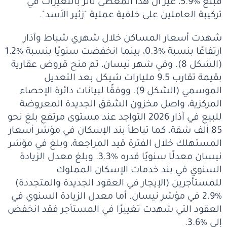
فبلغ %5.9، غير أن هذا المعطى تأثر بالتغيرات في
تركيبة العاملين على خلفية عملية "زئير الأسد".
شهدت أسعار المساكن خلال شهري شباط وآذار
ارتفاعًا بنسبة %0.3، بينما انخفضت سنويًا بنسبة %1.2
(الشكل 8). وفي شهر نيسان، تم منح قروض عقارية
بقيمة تقارب 9.5 مليارات شيكل بعد التعديل
الموسمي (الشكل 9). ووفقًا لبيانات دائرة الإحصاء
المركزية، واصل مخزون الشقق الجديدة المعروضة
للبيع في آذار 2026 التواجد عند مستوى مرتفع بلغ نحو
85 ألف شقة. كما تباطأ بند الإسكان في مؤشر أسعار
المستهلك خلال الفترة قيد المراجعة، وبلغ في مؤشر
نيسان معدلًا سنويًا قدره %3.3. وبلغ معدل الزيادة
السنوي في بند خدمات الإسكان المملوك
للمستأجرين (الإيجار في العقود الجديدة والمتجددة)
%2.9 في مؤشر نيسان. أما معدل الزيادة السنوي في
العقود التي شهدت تغييرًا في المستأجر فقد انخفض
إلى %3.6.