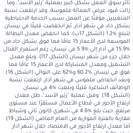
تأثر سوق العمل بشكل كبير بعملية "زئير الأسد"، وما
زالت قيود عرض العمالة ملموسة. وقد ارتفعت نسبة
المتغيبين مؤقتًا عن العمل بسبب الخدمة الاحتياطية
بشكل حاد في شهر آذار، ثم انخفضت قليلًا في نيسان
لتبلغ %1.2 (الشكل 17ب). كما انخفض معدل البطالة
الموسعة لدى الأعمار 15 عامًا فما فوق بشكل حاد من
%15.9 في آذار إلى %5.9 في نيسان، رغم استمرار القتال
خلال جزء من شهر نيسان (الشكل 17أ). وبلغ معدل
التشغيل ومعدل المشاركة لدى الأعمار 15 عامًا فما
فوق في نيسان %60.2 و%62 على التوالي (الشكل 16).
وبعد انخفاض ملموس في شهر آذار، ارتفعت نسبة
الوظائف الشاغرة قليلًا وبلغت %4 في نيسان
(الشكل 18). وقبل عملية "زئير الأسد"، ظل معدل
ارتفاع الأجور في قطاع الأعمال مستقرًا عند مستوى
مرتفع، حيث بلغ %4.6 في شهري كانون ثاني وشباط
مقارنة بالفترة الموازية من العام الماضي (الشكل 19).
أما معدل ارتفاع الأجور في الاقتصاد خلال شهر آذار