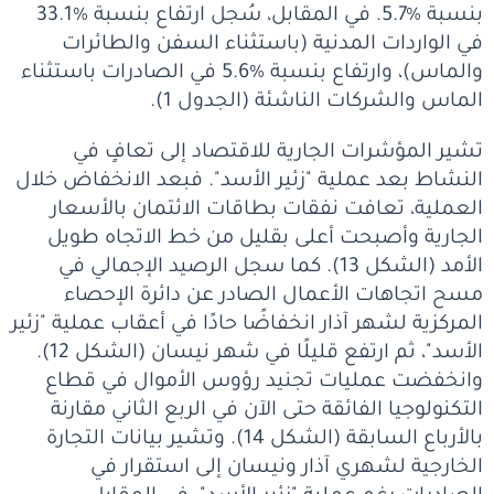
بنسبة %5.7. في المقابل، سُجل ارتفاع بنسبة %33.1
في الواردات المدنية (باستثناء السفن والطائرات
والماس)، وارتفاع بنسبة %5.6 في الصادرات باستثناء
الماس والشركات الناشئة (الجدول 1).
تشير المؤشرات الجارية للاقتصاد إلى تعافٍ في
النشاط بعد عملية "زئير الأسد". فبعد الانخفاض خلال
العملية، تعافت نفقات بطاقات الائتمان بالأسعار
الجارية وأصبحت أعلى بقليل من خط الاتجاه طويل
الأمد (الشكل 13). كما سجل الرصيد الإجمالي في
مسح اتجاهات الأعمال الصادر عن دائرة الإحصاء
المركزية لشهر آذار انخفاضًا حادًا في أعقاب عملية "زئير
الأسد"، ثم ارتفع قليلًا في شهر نيسان (الشكل 12).
وانخفضت عمليات تجنيد رؤوس الأموال في قطاع
التكنولوجيا الفائقة حتى الآن في الربع الثاني مقارنة
بالأرباع السابقة (الشكل 14). وتشير بيانات التجارة
الخارجية لشهري آذار ونيسان إلى استقرار في