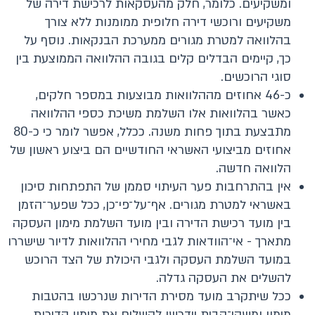
ומשקיעים. כלומר, חלק מהעסקאות לרכישת דירה של
משקיעים ורוכשי דירה חלופית ממומנות ללא צורך
בהלוואה למטרת מגורים ממערכת הבנקאות. נוסף על
כך, קיימים הבדלים קלים בגובה ההלוואה הממוצעת בין
סוגי הרוכשים.
כ-46 אחוזים מההלוואות מבוצעות במספר חלקים,
כאשר בהלוואות אלו השלמת משיכת כספי ההלוואה
מתבצעת בתוך פחות משנה. ככלל, אפשר לומר כי כ-80
אחוזים מביצועי האשראי החודשיים הם ביצוע ראשון של
הלוואה חדשה.
אין בהתרחבות פער העיתוי סממן של התפתחות סיכון
באשראי למטרת מגורים. אף־על־פי־כן, ככל שפער־הזמן
בין מועד רכישת הדירה ובין מועד השלמת מימון העסקה
מתארך - אי־הוודאות לגבי מחירי ההלוואות לדיור שישררו
במועד השלמת העסקה ולגבי היכולת של הצד הרוכש
להשלים את העסקה גדלה.
ככל שיתקרב מועד מסירת הדירות שנרכשו בהטבות
מימון ומשקי־הבית יידרשו להשלים את מימון הדירות