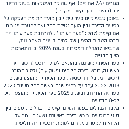
מגורים (7.4 אחוזים), אף שהיקף העסקאות בשוק הדיור
ירד (במיוחד בעסקאות מקבלן).
באופן טבעי קיים פער עיתוי בין מועד חתימת העסקה על
רכישת הדירה ובין מועד נטילת ההלוואה למטרת מגורים,
אם קיימת (להלן: "פער העיתוי"). להרחבת פער עיתוי זה
תרמו הטבות המימון של יזמים בשנים האחרונות,
שהביאו להגדלת המכירות בשנת 2024 וכן התארכות
משך הבנייה.
פער העיתוי משתנה בהתאם לסוג הרוכש (רוכשי דירה
ראשונה, רוכשי דירה חליפית ומשקיעים) ולסוג המוכר
(רכישה מקבלן ויד שנייה). פער העיתוי הממוצע בשנים
2022-2018 עמד על כחצי שנה, כאשר החל משנת 2023
פער זה התרחב ובשנת 2025 פער העיתוי הממוצע הגיע
לכ-8 חודשים.
מלבד הבדלים בפער העיתוי קיימים הבדלים נוספים בין
סוגי הרוכשים: רוכשי דירה ראשונה נשענים יותר על
הלוואות למטרת מגורים לעומת רוכשי דירה חליפית