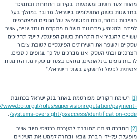
מהווה צעד חשוב ומשמעותי בקידום התחרות ובתמיכה
בחדשנות בשוק התשלומים בישראל. מדובר במהלך בעל
חשיבות גבוהה, נוכח הפוטנציאל של הגופים המצטרפים
לפתח ולהטמיע פתרונות תשלום מתקדמים וחדשניים, אשר
עשויים להגביר את התחרות בשוק הפיננסי, לייעל תהליכים
עסקיים ולשפר את השירותים הפיננסיים לטובת ציבור
הצרכנים ובתי העסק. אנו מברכים על כך שגופים נוספים,
לרבות גופים בינלאומיים, מזהים בצעדים שקידמנו הזדמנות
אמיתית לפעול ולהשקיע בשוק הישראלי."
[1]
רשימת הקודים מפורסמת באתר בנק ישראל בכתובת:
//www.boi.org.il/roles/supervisionregulation/payment-
.
systems-oversight/psaccess/identification-code/
[2]
החברה הייתה מחוברת למערכת כרטיסי חיוב אשר
מופעלת על-ידי חברת שבא, ובחרה לממש את השינויים