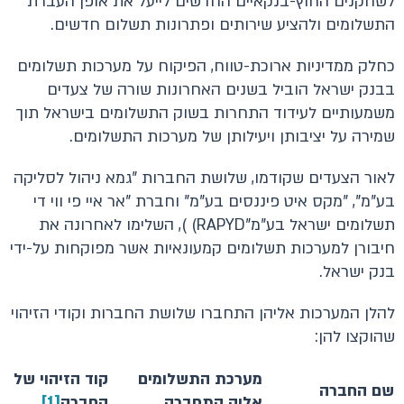
לשחקנים החוץ-בנקאיים החדשים לייעל את אופן העברת
התשלומים ולהציע שירותים ופתרונות תשלום חדשים.
כחלק ממדיניות ארוכת-טווח, הפיקוח על מערכות תשלומים
בבנק ישראל הוביל בשנים האחרונות שורה של צעדים
משמעותיים לעידוד התחרות בשוק התשלומים בישראל תוך
שמירה על יציבותן ויעילותן של מערכות התשלומים.
לאור הצעדים שקודמו, שלושת החברות "גמא ניהול לסליקה
בע"מ", "מקס איט פיננסים בע"מ" וחברת "אר איי פי ווי די
תשלומים ישראל בע"מ"RAPYD) ), השלימו לאחרונה את
חיבורן למערכות תשלומים קמעונאיות אשר מפוקחות על-ידי
בנק ישראל.
להלן המערכות אליהן התחברו שלושת החברות וקודי הזיהוי
שהוקצו להן:
מערכת התשלומים
קוד הזיהוי של
שם החברה
אליה התחברה
החברה
[1]