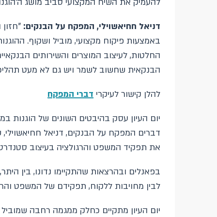
להעמיק את השיח המקצועי סביב מושג ה'הוגנ
דניאל חחיאשוילי, המפקח על הבנקים:
"חזון 
באמצעות פיקוח מקצועי, מוביל ושקוף. ההוגנו
החלטות, לעיצוב המוצרים והשירותים הבנקאיי
הבנקאית שחשוב לשמר ויש גם לא מעט תהליכי
להלן קישור לעיקרי
דברי המפקח
יום העיון עסק בהיבטים השונים של הוגנות במע
דברים המפקח על הבנקים, דניאל חחיאשוילי, 
את תפקיד המשפט והרגולציה בעיצוב סטנדרטים
בפאנלים ובהרצאות שהתקיימו נדונו, בין היתר,
לבין מחויבות ללקוח, תפקידם של המשפט והרג
יום העיון מתקיים כחלק ממגמה רחבה שמוביל 