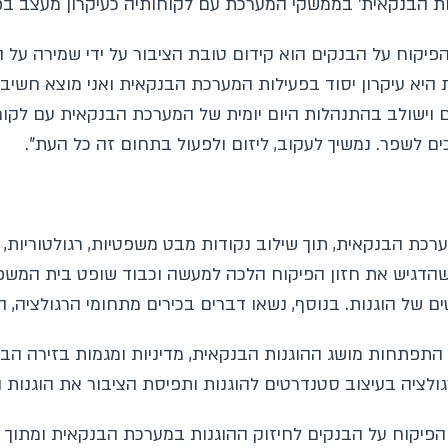
ות הבנקאית' בממשקי המערכת עם לקוחותיה כעיקרון מעצב ב
הפיקוח על הבנקים הוא קידום טובת הציבור על ידי שמירה על
ת היא עיקרון יסוד בפעילות המערכת הבנקאית ואני מוצא חשי
ם וישולב בהתנהלות היום יומית של המערכת הבנקאית עם לקוח
ם לשפר. נמשיך לעקוב, ליזום ולפעול בתחום זה כל העת".
רכת הבנקאית, תוך שילוב נקודות מבט משפטיות, רגולטוריות, כ
שהדגיש את חזון הפיקוח הלכה למעשה וכבוד שופט בית המשפט
 של הוגנות. בנוסף, נשאו דברים בכירים מתחומי הרגולציה,
 התפתחות מושג ההוגנות הבנקאית, מדיניות ומגמות בזירה הבינ
ולציה בעיצוב סטנדרטים להוגנות ותפיסת הציבור את הוגנות
הפיקוח על הבנקים לחיזוק ההוגנות במערכת הבנקאית ומתוך ת