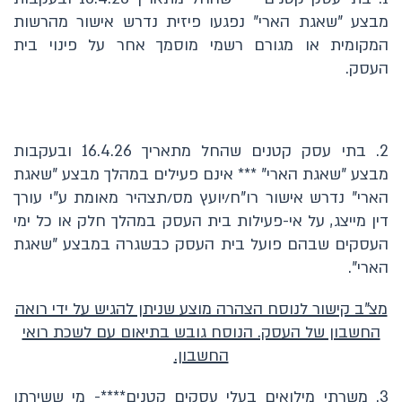
מבצע "שאגת הארי" נפגעו פיזית נדרש אישור מהרשות
המקומית או מגורם רשמי מוסמך אחר על פינוי בית
העסק.
2. בתי עסק קטנים שהחל מתאריך 16.4.26 ובעקבות
מבצע "שאגת הארי" *** אינם פעילים במהלך מבצע "שאגת
הארי" נדרש אישור רו"ח/יועץ מס/תצהיר מאומת ע"י עורך
דין מייצג, על אי-פעילות בית העסק במהלך חלק או כל ימי
העסקים שבהם פועל בית העסק כבשגרה במבצע "שאגת
הארי".
מצ"ב קישור לנוסח הצהרה מוצע שניתן להגיש על ידי רואה
החשבון של העסק. הנוסח גובש בתיאום עם לשכת רואי
החשבון.
3. משרתי מילואים בעלי עסקים קטנים****- מי ששירתו