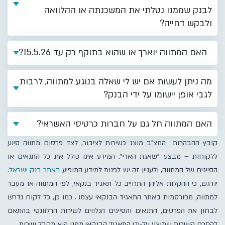
לבנק שממנו נטלתי את המשכנתה או ההלוואה
ולבקש דחייה?
האם המתווה יוארך או שהוא בתוקף רק עד 15.5.26?
מה ניתן לעשות אם יש לי שאלה בנוגע למתווה, לרבות
לגבי אופן יישומו על ידי הבנק?
האם המתווה חל גם על חברות כרטיסי האשראי?
קובץ ההבהרות המצ"ב מוצג כשירות לציבור, לצד פרסום מתווה סיוע
ללקוחות – מבצע "שאגת הארי". המידע אינו כולל את כל התנאים או
הסייגים של המתווה, ולעניין זה יש לפנות למידע המופיע
באתר בנק ישראל
.
יודגש, כי ההקלות אליהן התחייב כל תאגיד בנקאי, לפי המתווה או מעבר
למתווה, מפורסמות באתר התאגיד הבנקאי עצמו . כמו כן, כל לקוח נדרש
לבחון את הפרטים, התנאים והסייגים הנלווים לשירות הרלוונטי בהתאם
להסכם השירות שמוצע על-ידי התאגיד הבנקאי ממנו הוא מקבל שירות.