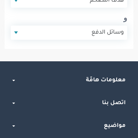
هدف التضخّم
و
وسائل الدفع
معلومات هامّة
اتصل بنا
مواضيع