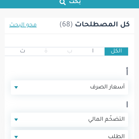
بحث
كل المصطلحات
(68)
محو البحث
الكل
ا
ب
ة
ت
ث
أ
أسعار الصرف
ا
التضخّم المالي
الطلب