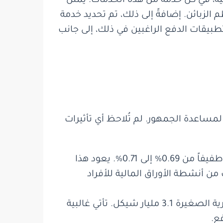
هم 25 ألف شيكل في السنة التقويمية، في كل خدمة من هذه الخدمات. يمثل
الزبائن. إضافةً إلى ذلك، تم تحديد خدمة
طبيقات الدفع الراغبين في ذلك، إلى جانب
لمساعدة الجمهور. لم تُلاحظ أي تأثيرات
خلال فترة التقرير، شهدت النسبة الإجمالية بين إيرادات العمولات وبين إجمالي الأصول ارتفاعاً طفيفاً من 0.69% إلى 0.71%. يعود هذا
 من أنشطة الأوراق المالية للأفراد
خلال فترة التقرير، بلغ إجمالي إيرادات العمولات التي حصّلتها البنوك من الأسر والمصالح التجارية الصغيرة 3.1 مليار شيكل. تأتي غالبية
ع.