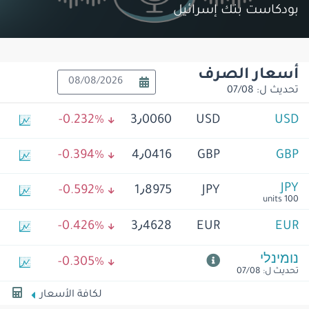
بودكاست بنك إسرائيل
أسعار الصرف
تحديث ل: 07/08
سم بياني
سم العملة
عر الصرف
لتغيير اليومي
انخفاض
‎-0.232%
3٫0060
USD
USD
حديث ل: 07/08
انخفاض
‎-0.394%
4٫0416
GBP
GBP
JPY
انخفاض
‎-0.592%
1٫8975
JPY
100 units
انخفاض
‎-0.426%
3٫4628
EUR
EUR
נומינלי
انخفاض
‎-0.305%
تحديث ل: 07/08
لكافة الأسعار