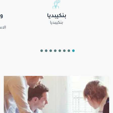
بنكيبديا
وح
بنكيبديا
الا