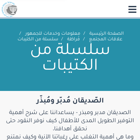
الصفحة الرئيسية
معلومات وخدمات للجمهور
علاقات المجتمع
فْراطَة
سلسلة من الكتيبات
سلسلة من
الكتيبات
الصّديقان مُدبّر ومُبذّر
الصديقان مدبر ومبذر - يساعداننا على شرح أهمية
التوفير الطويل المدى للأطفال كيف نوفر النقود حتى
نحقق أهدافنا،
وما هي أهمية التغلب على رغباتنا الآنية وكيف نمتنع