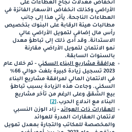
انخفاض معدلات نجاح العطاءات على
الأراضي وكذلك انخفاض الأسعار الفائزة في
العطاءات الناجحة. يأتي هذا إلى جانب
مطالبات هيئة الرقابة على البنوك بتخصيص
رأس مال إضافي لتمويل الأراضي عالي
الاستدانة. وقد أدى ذلك إلى تباطؤ معدل
نمو الائتمان لتمويل الأراضي مقارنة
بالسنوات السابقة.
مرافقة
مشاريع البناء السكني
- تم خلال عام
2023 تسجيل زيادة كبيرة بلغت حوالي 66%
في الائتمان المالي لمرافقة مشاريع البناء
السكني. وجاءت هذه الزيادة بسبب تباطؤ
بيع الشقق وعلى الرغم من تأخر مشاريع
البناء مع اندلاع الحرب
.
[2]
العقارات ذات العوائد
- زاد الوزن النسبي
لائتمان العقارات المدرة للعوائد
والمخصصة للمكاتب والتجارة بمعدل تمويل