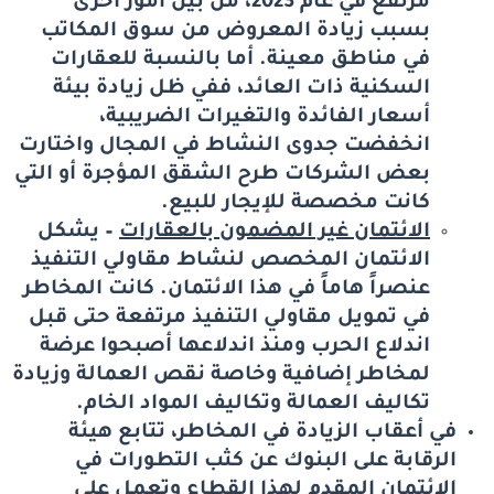
مرتفع في عام 2023، من بين أمور أخرى
بسبب زيادة المعروض من سوق المكاتب
في مناطق معينة. أما بالنسبة للعقارات
السكنية ذات العائد، ففي ظل زيادة بيئة
أسعار الفائدة والتغيرات الضريبية،
انخفضت جدوى النشاط في المجال واختارت
بعض الشركات طرح الشقق المؤجرة أو التي
كانت مخصصة للإيجار للبيع.
الائتمان غير المضمون بالعقارات
– يشكل
الائتمان المخصص لنشاط مقاولي التنفيذ
عنصراً هاماً في هذا الائتمان. كانت المخاطر
في تمويل مقاولي التنفيذ مرتفعة حتى قبل
اندلاع الحرب ومنذ اندلاعها أصبحوا عرضة
لمخاطر إضافية وخاصة نقص العمالة وزيادة
تكاليف العمالة وتكاليف المواد الخام.
في أعقاب الزيادة في المخاطر، تتابع هيئة
الرقابة على البنوك عن كثب التطورات في
الائتمان المقدم لهذا القطاع وتعمل على