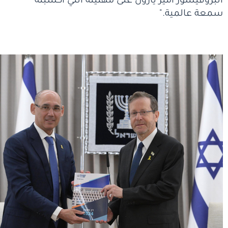
البروفيسور أمير يارون على مهنيته التي أكسبته
سمعة عالمية."