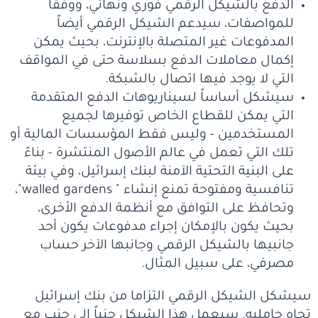
الدفع بالشيكل الرقمي فوري ونهائي، ووفقاً
للمواصفات، سيدعم الشيكل الرقمي أيضاً
المدفوعات غير المتصلة بالإنترنت، بحيث يمكن
إكمال معاملات الدفع بسلاسة حتى في المواقف
التي لا يوجد فيها اتصال بالشبكة.
سيشكل أساساً لسيناريوهات الدفع المتقدمة
التي يمكن للقطاع الخاص توفيرها لجميع
المستخدمين - وليس فقط المؤسسات المالية أو
تلك التي تعمل في عالم الأصول المنتشرة - بناءً
على البنية التحتية الآمنة لبنك إسرائيل، وفي بيئة
تنافسية ومفتوحة تمنع إنشاء " walled gardens"،
وتحافظ على التوافق مع أنظمة الدفع الأخرى،
بحيث يكون بالإمكان إجراء مدفوعات يكون أحد
جانبيها بالشيكل الرقمي وجانبها الآخر حساب
مصرفي، على سبيل المثال.
سيشكل الشيكل الرقمي التزاما من بنك إسرائيل
تجاه حامليه. سيعمل هذا الشيكل جنباً إلى جنب مع