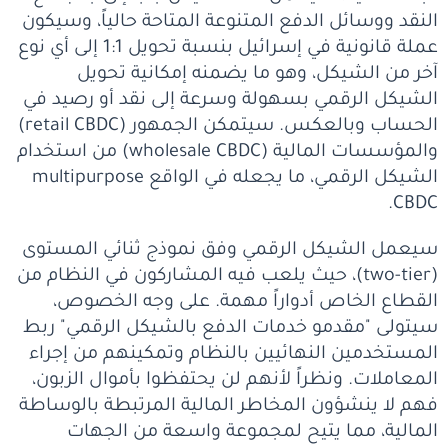
النقد ووسائل الدفع المتنوعة المتاحة حالياً، وسيكون
عملة قانونية في إسرائيل بنسبة تحويل 1:1 إلى أي نوع
آخر من الشيكل، وهو ما يضمنه إمكانية تحويل
الشيكل الرقمي بسهولة وسرعة إلى نقد أو رصيد في
الحساب وبالعكس. سيتمكن الجمهور (retail CBDC)
والمؤسسات المالية (wholesale CBDC) من استخدام
الشيكل الرقمي، ما يجعله في الواقع multipurpose
CBDC.
سيعمل الشيكل الرقمي وفق نموذج ثنائي المستوى
(two-tier)، حيث يلعب فيه المشاركون في النظام من
القطاع الخاص أدواراً مهمة. على وجه الخصوص،
سيتولى "مقدمو خدمات الدفع بالشيكل الرقمي" ربط
المستخدمين النهائيين بالنظام وتمكينهم من إجراء
المعاملات. ونظراً لأنهم لن يحتفظوا بأموال الزبون،
فهم لا ينشؤون المخاطر المالية المرتبطة بالوساطة
المالية، مما يتيح لمجموعة واسعة من الجهات