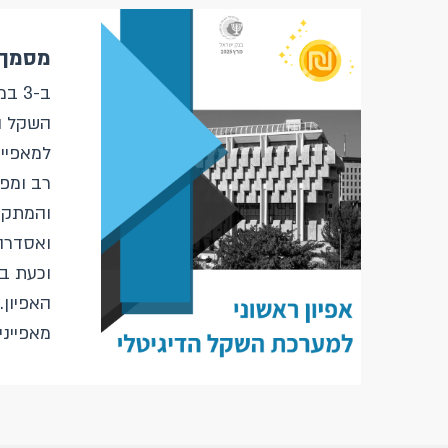
מסמך 
השקל ה
למאפיינ
רב ומפ
והמתקדם
וכעת בנ
האפיון.
מאפייני