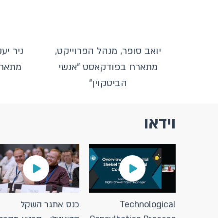
יואב סופר, מנהל הפרוייקט,
ניר יע
מתארח בפודקאסט "אנשי
מתארח
הביטקוין"
וידאו
Technological
כנס אתגר השקל