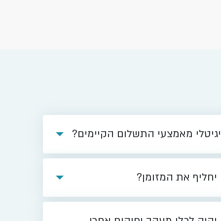
03/
אל מפרסם איפיון ראשוני למערכת
גיטלי, ומזמין את הציבור להתייחס
17
ש: נכונות הציבור הישראלי לאמץ שקל
31
גיטלי מאמצעי התשלום הקיימים?
אל קיים היום כנס מסכם לאתגר השקל
, בו הוכרזו הזוכים באתגר
יחליף את המזומן?
23/
פים נבחרו לשתף פעולה עם בנק ישראל
השקל הדיגיטלי"
יהיה לכלי מעקב ופיקוח אחרי