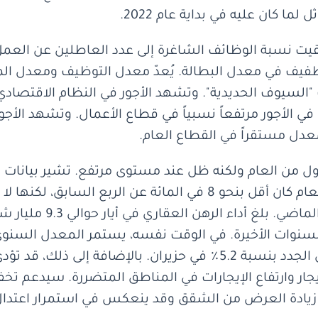
ا كان عليه في بداية عام 2022.
قيت نسبة الوظائف الشاغرة إلى عدد العاطلين عن الع
 في الأجور مرتفعاً نسبياً في قطاع الأعمال. وتشهد الأجو
لمعدل مستقراً في القطاع العام.
أول من العام ولكنه ظل عند مستوى مرتفع. تشير بيانات دا
في المائة مقارنة بالربع
لسنوات الأخيرة. في الوقت نفسه، يستمر المعدل السنوي
وبلغ 5.1٪. ارتفع إيجار الشقق للمستأجرين الجدد بنسبة 5.2٪ في حزي
جار وارتفاع الإيجارات في المناطق المتضررة. سيدعم تخف
، زيادة العرض من الشقق وقد ينعكس في استمرار اعتدا