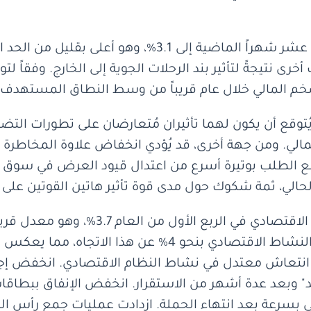
انخفض معدل التضخم المالي خلال الاثني عشر شهراً الماض
رى نتيجةً لتأثير بند الرحلات الجوية إلى الخارج. وفقاً 
خم المالي خلال عام قريباً من وسط النطاق المستهدف.
يُتوقع أن يكون لهما تأثيران مُتعارضان على تطورات التض
ي. ومن جهة أخرى، قد يُؤدي انخفاض علاوة المخاطرة نتي
ع الطلب بوتيرة أسرع من اعتدال قيود العرض في سوق ال
الي، ثمة شكوك حول مدى قوة تأثير هاتين القوتين على م
وفقاً لبيانات المحاسبة الوطنية، بلغ النمو 
الأجل. في الوقت نفسه، انخفض مستوى النشاط الاقتصادي بن
ى انتعاش معتدل في نشاط النظام الاقتصادي. انخفض إج
وبعد عدة أشهر من الاستقرار. انخفض الإنفاق ببطاقات 
 بسرعة بعد انتهاء الحملة. ازدادت عمليات جمع رأس الم