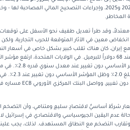
 المخاطر.
معتدلاً، وقد طرأ تعديل طفيف نحو الأسفل على توقعات ال
فاض معين في الآثار المتوقعة للحرب التجارية، ولكن لا
اع مع إيران، كان هناك تقلب كبير بشكل خاص في أسعار ال
معدل سنوي قدره 2.4٪، 
قراءة أولية لشهر
الاحتياطي الفيدرالي FED ع
أسعار شرطٌ أساسيٌّ لاقتصادٍ سليمٍ ومتنامي، وأن التضخم ا
الة عدم اليقين الجيوسياسي والاقتصادي في إسرائيل لا تز
، وتقارب التضخم مع النطاق المستهدف. لذلك، يجب علينا