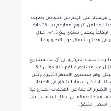
مل مرتفعة، على الرغم من انخفاض طفيف
في المعطيات النهائية على خلفية ارتفاع طفيف في معدل البطالة. يُعدّ معدل التوظيف ومعدل المشاركة لمن تتراوح أعمارهم بين 25 و64
عاماً أقل بقليل من مستواهما عشية حرب "السيوف الحديدية". وتشهد الأجور في النظام الاقتصادي ارتفاعاً بمعدل سنوي بلغ 4.5%. خلال
ر في قطاع الأعمال دون التكنولوجيا
ئرة الاحصاء المركزية إلى أن عدد مشاريع
البناء التي بدأ تنفيذها في الربع الأول من العام كان أقل بنحو 8 في المائة عن الربع السابق، لكنها لا تزال عند مستوى مرتفع يبلغ حوالي 6.5
 المقابل من العام الماضي. بلغ أداء الرهن العقاري في أيار حوالي 9.3 مليار شيكل، وهو بمستوى الأشهر الأخيرة، ولكن
 للزيادة في أسعار الشقق في الاعتدال
ران. بالإضافة إلى ذلك، قد تؤدي الأضرار الناجمة عن الهجمات الصاروخية
يف قيود العمالة في قطاع البناء، من بين
ل أسعار الشقق.