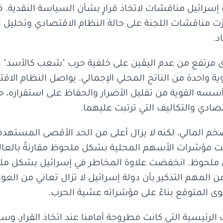
إسرائيل مناقشات لاتخاذ قرارٍ بشأن السياسة النقدية. ف
عر الفائدة دون تغيير عند 4.5%. ركّزت مناقشات اللجنة على حالة النظام الاقت
د.
مرتفع من عدم اليقين على خلفية حرب "شعب كالأسد" وآثا
وية واحدة من الناتج المحلي الإجمالي. يواصل النظام ال
 أسسه القوية من تقليل الأضرار والحفاظ على استقراره، 
دي والتكاليف التي ترتبت عليهما.
خم المالي، لكنه لا يزال أعلى من الحد الأقصى المست
ت مؤشرات الأسهم المحلية بشكل ملحوظ مقارنةً بالعال
لحوظ. انخفضت علاوة المخاطر في إسرائيل بشكل ملحوظ،
المهم التذكير بأن دولة إسرائيل لا تزال تعاني من العو
وى المتوقع بناءً على مؤشراته عشية الحرب.
 الرئيسية التي كانت مطروحة أمامنا عند اتخاذ القرار، وس