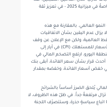
ساهمت أطر الميزانية المعتمدة لعامي 2024 و2025، وإجراءات التصحيح المالي المصاحبة لها - وخاصةً في ميزانية 2025 - في تعزيز ثقة
نمو العالمي. بالمقارنة مع هذه
 يزال عدم اليقين بشأن الاتفاقيات
نفط العالمية، ولكن مع الإعلان عن وقف
إطلاق النار، انخفض سعر النفط واستقر عند 68 دولاراً للبرميل. في الولايات المتحدة، ارتفع مؤشر الأسعار للمستهلك (CPI) في أيار إلى
بينما ظل المؤشر الأساسي دون تغيير عند معدل سنوي قدره 2.8٪. في منطقة اليورو، ارتفع التضخم المالي في
 حزيران بشكل طفيف وبلغ 2.0٪ وظل المؤشر الأساسي دون تغيير عند 2.3٪. في أحدث قرار بشأن سعر الفائدة، أبقى بنك
لى سعر الفائدة دون تغيير، وواصل البنك المركزي الأوروبي ECB مساره في خفض أسعار الفائدة، وخفضه بمقدار
لمالي يُلحق الضررَ أساساً بالشرائح
ال مرتفعةً جداً. في ظلّ هذه الظروف، لا
 اتباع سياسةٍ حذرة، وستتصرّف اللجنة