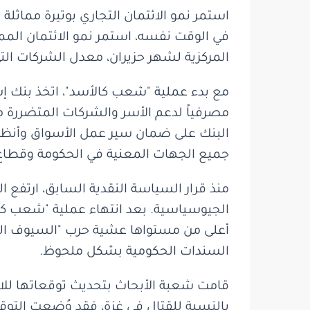
استمر نمو الائتمان التجاري بوتيرة مماثل
في الوقت نفسه، استمر نمو الائتمان الممن
المركزية لشهر حزيران، معدل الشركات الت
مع بدء عملية "شعب كالأسد"، اتخذ بنك إسر
مصرفياً لدعم الأسر والشركات المتضررة 
البنك على ضمان سير عمل الأسواق وأنظمة
جميع الجهات المعنية في الحكومة وقطاع 
أعلى من مستواها عشية حرب "السيوف الح
السندات الحكومية بشكل ملحوظ.
قامت شعبة الأبحاث بتحديث توقعاتها للاق
بالنسبة للقتال في غزة، فقد وُضعت التوق