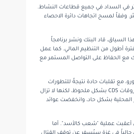
تعثر في السداد في جميع قطاعات النشاط.
ر. وفقاً لمسح اتجاهات دائرة الاحصاء
 السياق، قاد البنك ونشر برنامجاً
ترة أطول من التنظيم المالي. كما عمل
لك مع الحفاظ على التواصل المستمر مع
، ارتفع الشيكل بنسبة 7.3% مقابل الدولار وبنسبة 3.8% مقابل اليورو، مع تقلبات حادة نتيجةً للتطورات
الجيوسياسية. بعد انتهاء عملية "شعب كالأسد"، انخفضت علاوة المخاطر الإسرائيلية المُقاسة بفروقات CDS بشكل ملحوظ، لكنها لا تزال
المحلية بشكل حاد، وانخفضت عوائد
 أعقبت عملية "شعب كالأسد". أما
حالياً في غزة سيُسفر عن توقف القتال