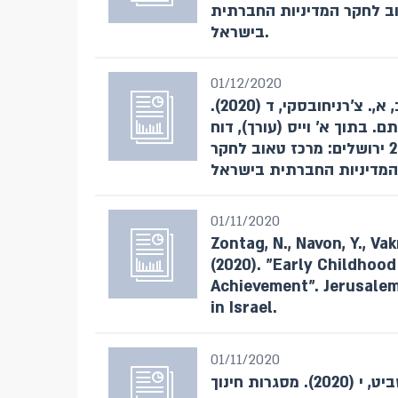
לים: מרכז טאוב לחקר המדיניות החברתית
בישראל.
01/12/2020
טור סיני, א,. זונטג, נ,. בלונדהיים, א,. וינרב, א,. צ'רניחובסקי, ד (2020).
 בתוך א' וייס (עורך), דוח
מצב המדינה: חברה, כלכלה ומדיניות 2020 ירושלים: מרכז טאוב לחקר
01/11/2020
Zontag, N., Navon, Y., Vak
(2020). "Early Childhood
Achievement". Jerusalem
in Israel.
01/11/2020
זונטג, נ ,. נבון, י ,. וקנין, ד,. בוורס, ל,. בלנק, כ,. שביט, י (2020). מסגרות חינוך