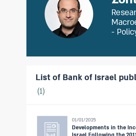
Resea
Macroe
- Polic
List of Bank of Israel pub
1
01/01/2025
Developments in the In
Israel Following the 2