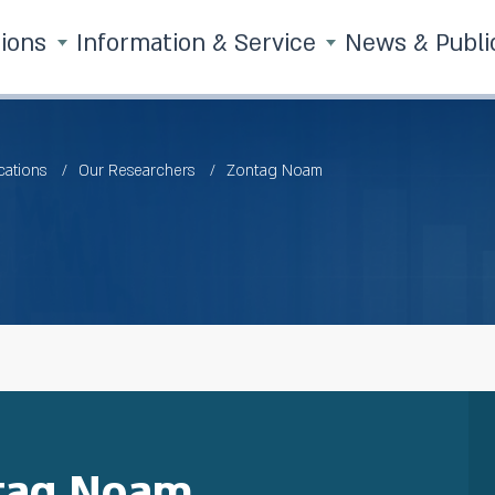
tions
Information & Service
News & Publi
cations
Our Researchers
Zontag Noam
tag Noam