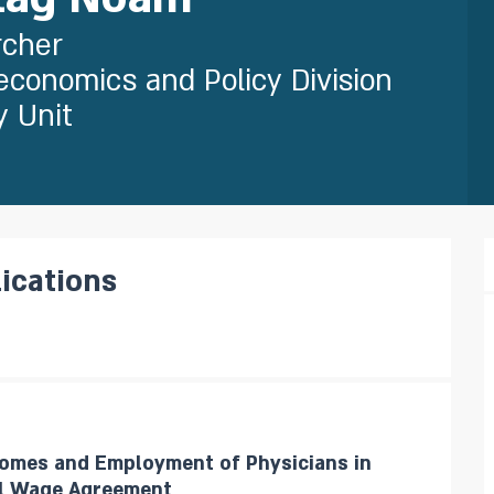
rcher
conomics and Policy Division
y Unit
lications
comes and Employment of Physicians in
011 Wage Agreement