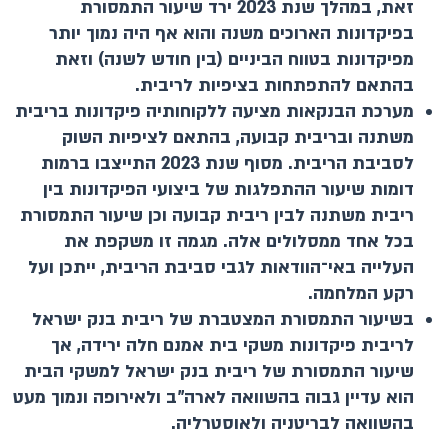
זאת, במהלך שנת 2023 ירד שיעור התמסורת
בפיקדונות הארוכים משנה והוא אף היה נמוך יותר
מפיקדונות בטווח הביניים (בין חודש לשנה) וזאת
בהתאם להתפתחות בציפיות לריבית.
מערכת הבנקאות מציעה ללקוחותיה פיקדונות בריבית
משתנה ובריבית קבועה, בהתאם לציפיות השוק
לסביבת הריבית. מסוף שנת 2023 התייצבו ברמות
דומות שיעור ההתפלגות של ביצועי הפיקדונות בין
ריבית משתנה לבין ריבית קבועה וכן שיעור התמסורת
בכל אחד ממסלולים אלה. מגמה זו משקפת את
העלייה באי־הוודאות לגבי סביבת הריבית, ייתכן ועל
רקע המלחמה.
בשיעור התמסורת המצטברת של ריבית בנק ישראל
לריבית פיקדונות משקי בית אמנם חלה ירידה, אך
שיעור התמסורת של ריבית בנק ישראל למשקי הבית
הוא עדיין גבוה בהשוואה לארה"ב ולאירופה ונמוך מעט
בהשוואה לבריטניה ולאוסטרליה.