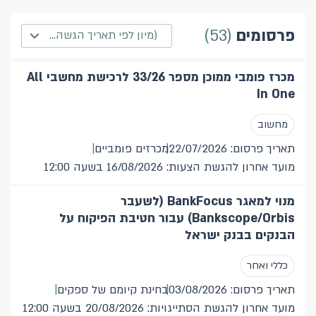
חיפוש
53
פרסומים
מיון לפי תאריך הגשה קרוב
מכרז פומבי ממוכן מספר 33/26 לרכישת מחשבי All
מכרזים ופרסומים
In One
מחשוב
מכרזים ופרסומים שהסתיימו
תאריך פרסום: 22/07/2026
מכרזים פומביים
התקשרות
מועד אחרון להגשת הצעות: 16/08/2026 בשעה 12:00
מנוי למאגר BankFocus (לשעבר
RFI פניה מוקדמת לקבלת מידע
0
Bankscope/Orbis) עבור חטיבת הפיקוח על
בחינת קיומם של ספקים
1
הבנקים בבנק ישראל
מכרזים פומביים
4
כללי ואחר
החלטות על פטור ממכרז
48
תאריך פרסום: 03/08/2026
בחינת קיומם של ספקים
מועד אחרון להגשת הסתייגויות: 20/08/2026 בשעה 12:00