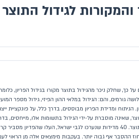
ר והמקורות לגידול התוצר
 כך, שחלק ניכר מהגידול בתוצר מקורו בגידול הפריון, כלומר 
שה גורמים, והם: הגידול במלאי ההון הפיזי, גידול מספר המוע
ן. הניתוח ומדידת הפריון מבוססים, בדרך כלל, על פונקציית ייצו
ר, שאינה מוסברת על-ידי הגידול בתשומות אלו, מייחסים, בדרך 
למשל, מסביר הפריון כדי 50 אחוזים מגידול התוצר. 40 מדידות שנערכו לגבי ישראל,
עט דיור, אחוז ההסבר אף גבוה יותר. בעקבות מימצאים אלה מן הראוי