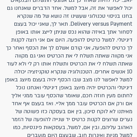
יואב: יכול להיות שאחר כך גם אמצעי התשלום הבנקאים
יכול לאפשר את זה, אבל למשל. אחד הדברים שאנחנו גם
בחנו בניסוי טכנולוגי שעשינו זה נושא של מה שנקרא
Delivery versus Payment. תאר לך, שאני יכול בעצם
לסחור אתך באיזה שהוא נכס שניתן לייצג אותו באופן
דיגיטלי. למשל כרטיס להופעה. היום אם אני רוצה לקנות
לך כרטיס להופעה, אני קודם אשלם לך את הכסף ואחר כך
אני מקווה שאתה תשלח לי את הכרטיס ואני גם מקווה
שאתה תשלח לי את הכרטיס ותשלח אותו רק לי ולא לעוד
10 אנשים אחרים. הטכנולוגיה שנקרא טוקניזציה יכולה
למשל לאפשר לנו מצב שבו הכסף יהיה בעצם מיוצג באופן
דיגיטלי והכרטיס יהיה מיוצג באופן דיגיטלי ואנחנו נוכל
לחתום מעין חוזה חכם, שאומר שהכסף עובר ממני אליך
אם ורק אם הכרטיס עובר ממך אליי. ואז בעצם אף אחד
מאיתנו לא לוקח סיכון, בין אם בעסקה כזו פשוטה של
נערים שרוצים לקנות כרטיס יד שנייה להופעה של הזמר
האהוב עליהם, ובין אם, למשל, בעסקאות פיננסיות, כמו
למשל מניות ואיגרות חוב, שבעצם היום מועברים