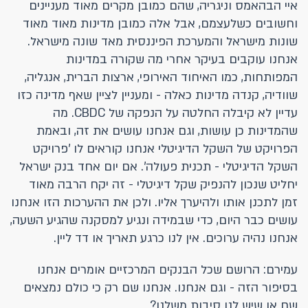
איי הבהאמס וניגריה, שהם כמובן מקרים מאוד מעניינים
וחשובים כשלעצמם, אבל אלה כמובן מדינות מאוד מאוד
שונות מישראל והמערכת הפיננסית מאד שונה מישראל.
אנחנו עוקבים בעיקר אחרי מה שקורה במדינות
המפותחות, כמו האיחוד האירופי, ארצות הברית, אנגליה,
שוודיה, קנדה מדינות כאלה - ומעניין לציין שאף מדינה כזו
עדיין לא קיבלה החלטה על הנפקה של CBDC. מה
שהמדינות כן עושות, וגם אנחנו עושים את זה, ובאמת
הפרויקט של השקל הדיגיטלי אנחנו קוראים לו 'פרויקט
השקל הדיגיטלי - תכנית פעולה'. אם יום אחד בנק ישראל
יחליט שנכון להנפיק שקל דיגיטלי - זה יקח הרבה מאוד
זמן לתכנן אותו ולהיערך אליו. ולכן את ההערכות הזו אנחנו
עושים כבר היום, כדי שבמידה ונגיע למסקנה שהגיע השעה,
אנחנו נהיה ערוכים. אין לנו כרגע תאריך או דד ליין.
עמירם: הרושם שכל הבנקים המרכזיים אומרים אנחנו
בסיפור הזה - וגם אנחנו. אנחנו שם רק כי כולם נמצאים
שם או שיש לנו סיבות משלנו?