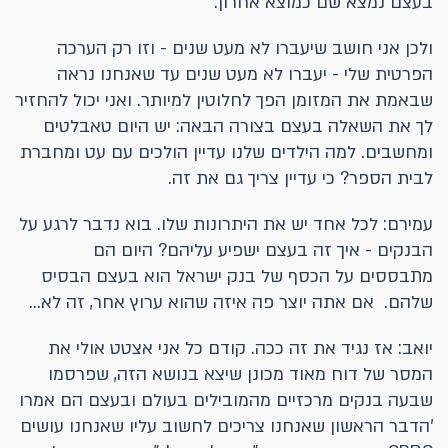
בעצם נמצא שם כמוצא אחרון.
ולכן אני חושב שיעברו לא מעט שנים - וזו רק הערכה
הפרטית שלי - יעברו לא מעט שנים עד שאנחנו נראה
שבאמת את המזומן הפך לחלוטין למיותר. ואני יכול להחזיר
לך את השאלה בעצם בצורה הבאה: יש היום טאבלטים
ומחשבים. למה הילדים שלנו עדיין הולכים עם עט ומחברת
לבית הספר? כי עדיין צריך גם את זה.
עמירם: לכל אחד יש את היתרונות שלו. בוא נדבר לרגע על
הבנקים - איך זה בעצם ישפיע עליהם? היום הם
מתבססים על הכסף של בנק ישראל הוא בעצם הבסיס
שלהם. אם אתה יוצר פה איזה שהוא ערוץ אחר, זה לא...
יואב: אז נגיד את זה ככה. קודם כל אני אצטט אולי את
המסר של דוח מאוד מכונן שיצא בנושא הזה, שפרסמו
שבעה בנקים מרכזיים מהמובילים בעולם ובעצם הם אמרו
'הדבר הראשון שאנחנו צריכים לחשוב עליו שאנחנו עושים