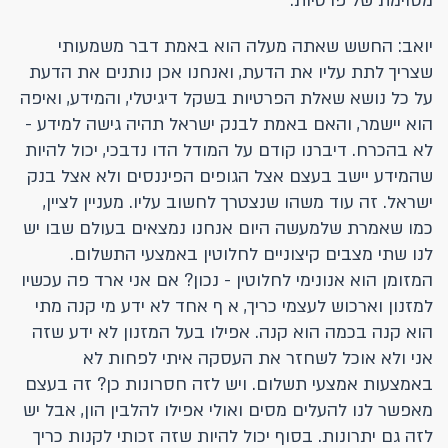
מסוימת של פרטיות.
יואב: החשש שאתה מעלה הוא באמת דבר משמעותי
שצריך לתת עליו את הדעת, ואנחנו אכן נותנים את הדעת
על כל נושא שאלת הפרטיות בשקל דיגיטלי, והמידע, ואיפה
הוא יישמר, והאם באמת לבנק ישראל תהיה גישה למידע -
לא בהכרח. דיברנו קודם על המודל הדו נדבכי, יכול להיות
שהמידע יישב בעצם אצל הגופים הפיננסים ולא אצל בנק
ישראל. זה עוד משהו שנצטרך לחשוב עליו. מעניין לציין,
כמו שאמרת שלמעשה היום אנחנו נמצאים בעולם שבו יש
לנו שתי מצבים קיצוניים לחלוטין באמצעי התשלום.
המזומן הוא אנונימי לחלוטין - נכון? אם אני ארד פה עכשיו
למזנון וארכוש לעצמי כריך, א ף אחד לא ידע מי קנה מתי
הוא קנה בכמה הוא קנה. אפילו בעל המזנון לא ידע שזה
אני ולא אוכל לשחזר את העסקה איתי לפחות לא
באמצעות אמצעי תשלום. ויש לזה חסרונות כן? זה בעצם
מאפשר לנו להעלים מסים ואולי אפילו להלבין הון, אבל יש
לזה גם יתרונות. בסוף יכול להיות שזה זכותי לקנות כריך