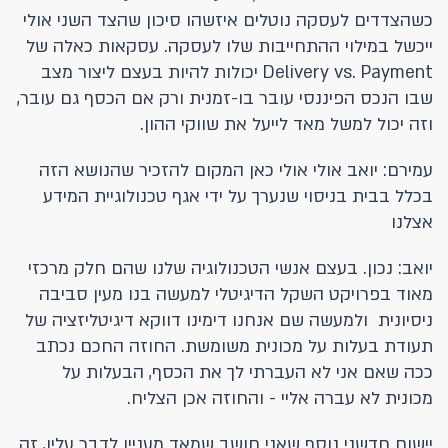
כשהצדדים לעסקה נוטלים איזשהו סיכון שהצד השני אולי
ייכשל במילוי ההתחייבות שלו לעסקה. עסקאות כאלה של
Delivery vs. Payment יכולות להיות בעצם ליצור מצב
שבו הנכס הפיננסי עובר בו-זמנית ורק אם הכסף גם עובר,
וזה יכול למשל מאד לייעל את שווקי ההון.
עמירם: יואב אולי אולי כאן המקום להזכיר שהנושא הזה
בכלל בבית בניסוי שנערך על ידי אגף טכנולוגיית המידע
אצלנו
יואב: נכון. בעצם אנשי הטכנולוגיה שלנו שהם חלק מרכזי
מאוד בפרויקט השקל הדיגיטלי למעשה בנו מעין סביבה
ניסיונית ולמעשה שם אנחנו דימינו דווקא דיגיטליזציה של
תעודת בעלות על מכונית משומשת. החוזה החכם נכתב
ככה שאם אני לא העברתי לך את הכסף, הבעלות על
מכונית לא עברה אליי - והחוזה אכן הצליח.
יישום חדשני נוסף שאני חושב שמאד מעניין לדבר עליו, זה