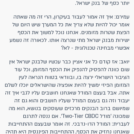
יותר כסף של בנק ישראל.
עמירם: איך זה אמור לעבוד בעיקרון, הרי זה מה שאתה
אומר יכול להיות שלא צריך את כל המערך שיש היום של
הפצת שטרות מזומנים. אנחנו נוכל למשוך את הכסף
ישירות מבנק ישראל מתי שנרצה אותו. לכאורה זה נשמע
אפשרי מבחינה טכנולוגית - לא?
יואב: אז קודם כל אני אציין כבר עכשיו שלבנק ישראל אין
שום כוונה להפסיק להנפיק את הכסף המזומן, וכל עוד
הציבור הישראלי ירצה בו, ובוודאי בטווח הנראה לעין
המזומן הפיזי ימשיך להיות אופציה שהישראלים יוכלו לשלם
אתה. אבל בעצם המודל שאנחנו חושבים עליו לגבי איך זה
יעבוד וזה גם בעצם המודל שעליו חושבים והוא גם זה
שמיושם ברוב הבנקים מרכזים שעוסקים בנושא, הוא מה
שמכונה 'מודל Two-Tier CBDC'. אם ננסה לתרגם
לעברית: המודל הדו-נדבכי. זה אומר שבעצם ההתחייבות
שאנחנו נחזיק את הכסף, ההתחייבות הפיננסית היא תהיה