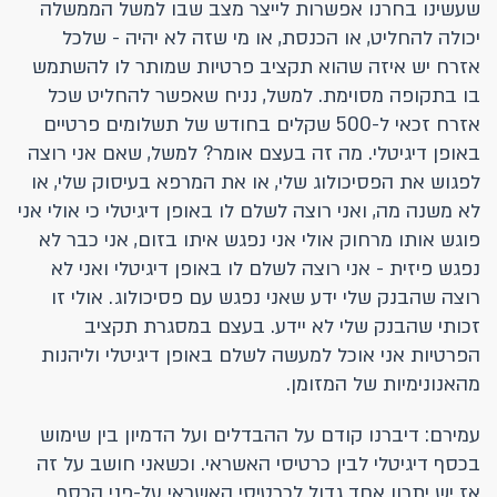
שעשינו בחרנו אפשרות לייצר מצב שבו למשל הממשלה
יכולה להחליט, או הכנסת, או מי שזה לא יהיה - שלכל
אזרח יש איזה שהוא תקציב פרטיות שמותר לו להשתמש
בו בתקופה מסוימת. למשל, נניח שאפשר להחליט שכל
אזרח זכאי ל-500 שקלים בחודש של תשלומים פרטיים
באופן דיגיטלי. מה זה בעצם אומר? למשל, שאם אני רוצה
לפגוש את הפסיכולוג שלי, או את המרפא בעיסוק שלי, או
לא משנה מה, ואני רוצה לשלם לו באופן דיגיטלי כי אולי אני
פוגש אותו מרחוק אולי אני נפגש איתו בזום, אני כבר לא
נפגש פיזית - אני רוצה לשלם לו באופן דיגיטלי ואני לא
רוצה שהבנק שלי ידע שאני נפגש עם פסיכולוג. אולי זו
זכותי שהבנק שלי לא יידע. בעצם במסגרת תקציב
הפרטיות אני אוכל למעשה לשלם באופן דיגיטלי וליהנות
מהאנונימיות של המזומן.
עמירם: דיברנו קודם על ההבדלים ועל הדמיון בין שימוש
בכסף דיגיטלי לבין כרטיסי האשראי. וכשאני חושב על זה
אז יש יתרון אחד גדול לכרטיסי האשראי על-פני הכסף