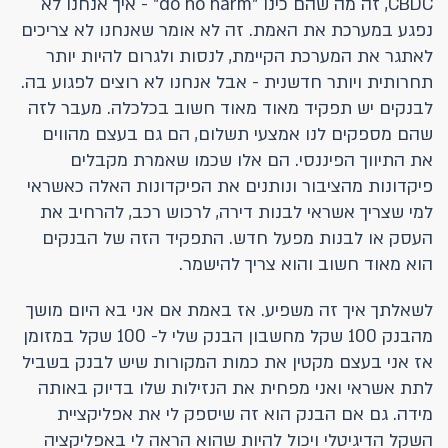
CBDC, זה מה שהם כינו "do no harm" - איך אנחנו לא
נפגע במערכת את האמת. זה לא אומר שאנחנו לא צריכים
לאתגר את המערכת הקיימת, לנסות ולגרום להיות יותר
תחרותית ויותר חדשנית - אבל אנחנו לא רוצים לפגוע בה.
לבנקים יש תפקיד מאוד מאוד חשוב בכלכלה. מעבר לזה
שהם מספקים לנו אמצעי תשלום, הם גם בעצם מהווים
את התיווך הפיננסי. הם אלו שכמו שאמרת מקבלים
פיקדונות מהציבור ונותנים את הפיקדונות האלה כאשראי
למי שצריך אשראי לבנות דירה, לרכוש רכב, להרחיב את
העסק או לבנות מפעל חדש. התפקיד הזה של הבנקים
הוא מאוד חשוב והוא צריך להישמר.
לשאלתך איך זה משפיע. אז באמת אם אני בא היום מושך
מהבנק 100 שקל מחשבון הבנק שלי ל- 100 שקל במזומן
אז אני בעצם מקטין את כמות המקורות שיש לבנק בשביל
לתת אשראי ואני מפחית את הנזילות שלו בדיוק באותה
מידה. גם אם הבנק הוא זה שיספק לי את אפליקציית
השקל הדיגיטלי ויכול להיות שהוא הראה לי באפליקציה