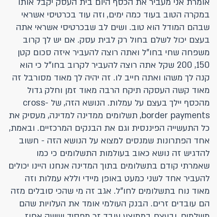
אומרת אני מעביר את הכסף היום בית העסק יקבל אותו
במקרה הטוב בעוד כמה ימים, וזה עוד בכרטיסי אשראי
שבהם המודל הוא טוב. ושים לב שבכרטיסי אשראי אתה
בעצם יכול לשלם בחול רק לבית עסק. אם יש לך קרוב
משפחה שחי בחו"ל ואתה רוצה להעביר איזה סכום קטן
150, 200 שקל אתה רוצה להעביר לקרוב בחו"ל כי הוא
קנה לך משהו ואתה חייב לו. זה יהיה לך מאוד מסורבל זה
מאוד קשה העסקה תיקח הרבה מאוד זמן וחלק גדול
מהכסף יילך בעצם על עמלות. הנושא הזה, של cross-
border payments, תשלומים ממדינה למדינה, מעסיק את
כל התעשייה הפיננסית וגם את הבנקים המרכזיים. ובאמת,
אחד הפתרונות שמנסים למצוא על הנושא הזה - חשוב
להדגיש זה נושא כאוב בעולמות התשלומים כי כמו
שאמרתי קודם בתשלומים בתוך המדינה אנחנו היינו יכולים
להעביר אחד לשני כמעט באופן מיידי וללא עמלות וזה
מאוד נוח בתשלומים לחו"ל. אגב זה מי שהכי סובלים מזה
הם עובדים זרים. הבנק העולמי אומד את העלויות שהם
משלמים, ובעצם בממוצע עובד זר מפסיד שישה אחוז