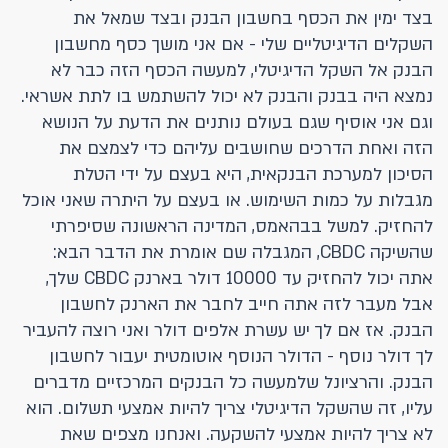
בצד ימין את הכסף בחשבון הבנק ובצד שמאל את
השקלים הדיגיטליים שלי - אם אני מושך כסף מחשבון
הבנק אל השקל הדיגיטלי, למעשה הכסף הזה כבר לא
נמצא היה בבנק והבנק לא יכול להשתמש בו לתת אשראי.
וגם אני אוסיף שגם בעולם נותנים את הדעת על הנושא
הזה ואחת הדרכים שחושבים עליהם כדי לצמצם את
הסיכון למערכת הבנקאית, היא בעצם על ידי הטלת
מגבלות על כמות השימוש. או בעצם על היתרה שאני אוכל
להחזיק. למשל בבהאמס, המדינה הראשונה שסיפרתי
שהשיקה CBDC, המגבלה שם אומרת את הדבר הבא:
אתה יכול להחזיק עד 10000 דולר בארנק CBDC שלך,
אבל מעבר לזה אתה חייב לחבר את הארנק לחשבון
הבנק. אז אם לך יש עשרת אלפים דולר ואני רוצה להעביר
לך דולר נוסף - הדולר הנוסף אוטומטית יעבור לחשבון
הבנק. והרציונל שלמעשה כל הבנקים המרכזיים מדברים
עליו, זה שהשקל הדיגיטלי צריך להיות אמצעי תשלום. הוא
לא צריך להיות אמצעי להשקעה. ואנחנו מצפים שאת