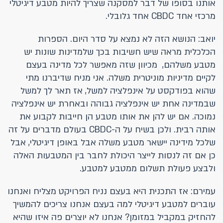
אותנו בסופו של דבר למסקנה שצריך להיות מטבע דיגיטלי
מרכזי אחד CBDC אחד גלובלי.
יואב: הנושא הזה לא נמצא על סדר היום. הספרות
הכלכלית מראה שיש חשיבות בכך שלמדינות שונות יש
מטבע משלהם, מכיוון שזה מאפשר לכל מדינה בעצם
לקיים מדיניות מוניטרית משלה. אני מניח שדיברנו מתי
שהוא בפודקסט על אינפלציה למשל, אז תאר לך למשל
שבמדינה אחת יש אינפלציה גבוהה ובאחרת יש אינפלציה
נמוכה. אם יש להן את אותו מטבע הן חייבות לקבוע את
אותה רבית. ולכן בשיח על ה-CBDC בעולם מדברים על זה
שלכל מידינה יישאר מטבע משלה אבל באופן דיגיטלי, אבל
כן אם זה לנסות לייצר היכולת לחבר בין המטבעות האלה
ולבצע פעולת תשלום ממטבע למטבע.
עמירם: אז התכנית היא בעצם נניח הפרויקט מצליח ואנחנו
עוברים למטבע דיגיטלי למה בעצם אנחנו צריכים להמשיך
להחזיק במקביל במזומן? אנחנו לא יוצרים פה איזו שהיא