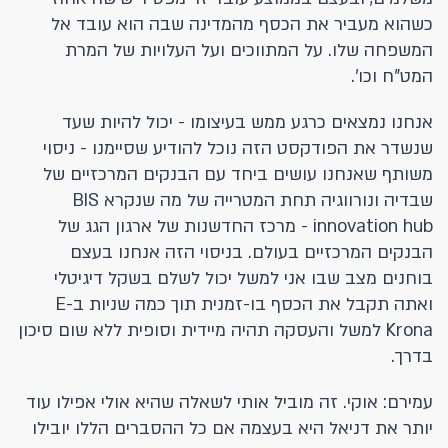
כשהוא מעביר את הכסף מהמדינה שבה הוא עובד אל
המשפחה שלו. על המתווכים ועל העלויות של המרת
המט"ח וכו'.
אנחנו נמצאים כרגע ממש בעיצומו - יכול להיות שעד
שנשדר את הפודקסט הזה נוכל להודיע שסיימנו - ניסוי
משותף שאנחנו עושים ביחד עם הבנקים המרכזיים של
שבדיה ונורווגיה תחת המטרייה של מה שנקרא BIS
innovation hub - מרכז החדשנות של ארגון הגג של
הבנקים המרכזיים בעולם. בניסוי הזה אנחנו בעצם
בוחנים מצב שבו אני למשל יכול לשלם בשקל דיגיטלי
ואתה תקבל את הכסף בו-זמנית תוך כמה שניות בE-
Krona למשל והעסקה תהיה מיידית וסופית ללא שום סיכון
בדרך.
עמירם: אוקי. זה מוביל אותי לשאלה שהיא אולי אפילו עוד
יותר את דניאל היא בעצמה אם כל ההסברים הללו יובילו