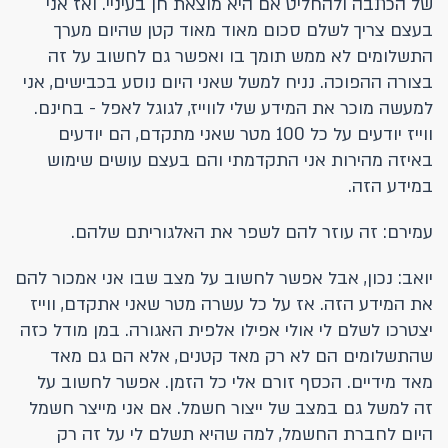
של הכתבה ולהחליט אם היא מוצאת חן בעיניי. ואז אני
בעצם צריך לשלם סכום מאוד מאוד קטן שהיום מערך
התשלומים לא ממש תומך בו ואפשר גם לחשוב על זה
בצורה ההפוכה. נניח למשל שאני היום נוסע בכבישים, אני
למעשה מוכר את המידע שלי לווייז, לגוגל לאפל - בחינם.
ווייז יודעים על כל 100 מטר שאני מתקדם, הם יודעים
באיזה מהירות אני התקדמתי והם בעצם עושים שימוש
במידע הזה.
עמירם: זה עוזר להם לשפר את האלגוריתם שלהם.
יואב: נכון, אבל אפשר לחשוב על מצב שבו אני אמכור להם
את המידע הזה. אז על כל עשרה מטר שאני אתקדם, ווייז
יצטרכו לשלם לי אולי אפילו אלפית האגורה. במן מודל כזה
שהתשלומים הם לא רק מאד קטנים, אלא הם גם מאד
מאד מידיים. הכסף זורם אלי כל הזמן. אפשר לחשוב על
זה למשל גם במצב של ייצור חשמל. אם אני מייצר חשמל
היום לחברת החשמל, למה שהיא תשלם לי על זה רק