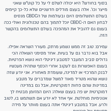
בסוף בחודש? היא יכולה לשלם לי על כל קוט"ש שאני
מייצר וכו'. אלה בעצם מודלים חדשניים שלא כל-כך קיימים
בעולם התשלומים היום ובעולמות של הCBDC מנסים
לבחון האם ה-CBDC יוכל לתמוך בהם טכנולוגית ואולי ככה
בעצם גם להוביל את המהפכה בעולם התשלומים בהקשר
הזה.
עמירם: טוב זה ממש נשמע מרתק. מעורר השראה אפילו.
אבל בוא נדבר גם על בעיות. אחד מסימני השאלה הכי
גדולים סביב המעבר למטבע דיגיטלי הוא נושא הפרטיות.
בעצם האפשרות גם לעקוב אחרי הכסף שתהיה מעכשיו
לבנק המרכזי או למדינה, שעומדת מאחוריו. אני יודע שזה
נושא שהוא מטריד מאוד למשל שמדברים על מטבע
במדינות שהם פחות דמוקרטיות, אבל גם במדינה
דמוקרטית יש פה בעצם שאלה: היום המזומן מבטיח לך
אנונימיות מוחלטת. אף אחד לא יודע אם תשתמש בו, לטוב
ולרע. אבל במטבע דיגיטלי אתה בעצם מוותר על מידה