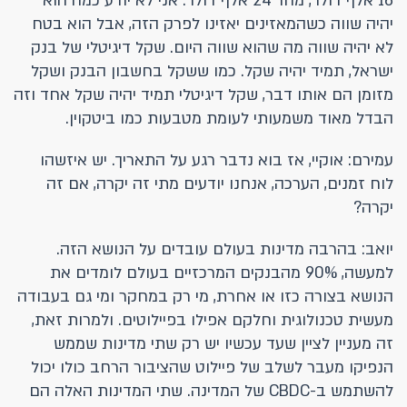
16 אלף דולר, מחר 24 אלף דולר. אני לא יודע כמה הוא
יהיה שווה כשהמאזינים יאזינו לפרק הזה, אבל הוא בטח
לא יהיה שווה מה שהוא שווה היום. שקל דיגיטלי של בנק
ישראל, תמיד יהיה שקל. כמו ששקל בחשבון הבנק ושקל
מזומן הם אותו דבר, שקל דיגיטלי תמיד יהיה שקל אחד וזה
הבדל מאוד משמעותי לעומת מטבעות כמו ביטקוין.
עמירם: אוקיי, אז בוא נדבר רגע על התאריך. יש איזשהו
לוח זמנים, הערכה, אנחנו יודעים מתי זה יקרה, אם זה
יקרה?
יואב: בהרבה מדינות בעולם עובדים על הנושא הזה.
למעשה, 90% מהבנקים המרכזיים בעולם לומדים את
הנושא בצורה כזו או אחרת, מי רק במחקר ומי גם בעבודה
מעשית טכנולוגית וחלקם אפילו בפיילוטים. ולמרות זאת,
זה מעניין לציין שעד עכשיו יש רק שתי מדינות שממש
הנפיקו מעבר לשלב של פיילוט שהציבור הרחב כולו יכול
להשתמש ב-CBDC של המדינה. שתי המדינות האלה הם