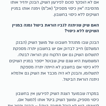
אם לא הופקד סכום לפירעון השיק, הבנק יחזיר אותו
מהסיבה "אין כיסוי מספיק" (אכ"מ) וימנה אותו במניין
השיקים ללא כיסוי בחשבון.
האם שיק שניתנה לגביו הוראת ביטול נמנה במניין
השיקים ללא כיסוי?
הבנק שבו מתנהל חשבונו של מושך השיק (הבנק
המשלם) חייב לבדוק אם יש בחשבון יתרה מספקת
לתשלום השיק גם אם הלקוח נתן הוראה לבטלו.
המשמעות היא שגם שיק שבוטל ייספר במניין השיקים
ללא כיסוי אם בחשבון לא הייתה יתרה מספקת
לתשלומו, והבנק לא היה מכבד את השיק גם אלמלא
ניתנה הוראת הביטול.
במקרה שבמועד הצגת השיק לפירעון אין בחשבון
כיסוי מספיק, ומושך השיק ביטל אותו (למשל אם,
לטענתו, הוא לא קיבל תמורה בעדו) – הבנק יחזיר את