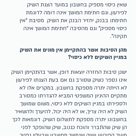
שאין כיסוי מספיק בחשבון במועד הצגת השיק
לפירעון, וגם חתימת המושך אינה דומה לדוגמת
חתימתו בבנק, יחזיר הבנק את השיק מסיבת "אין
כיסוי מספיק" וגם מהסיבה "חתימת המושך אינה
תקינה".
מהן הסיבות אשר בהתקיימן אין מונים את השיק
במניין השיקים ללא כיסוי?
ישנן סיבות החזרה יוצאות דופן, אשר בהתקיימן השיק
אינו נספר כשיק שסורב גם אם בעת הצגתו לפירעון
לא הייתה יתרה מספקת בחשבון. במקרים אלו לא
מתקיים ההיגיון המשפטי המביא להגדרתו כמסורב
ולספירתו במניין השיקים ללא כיסוי, משום שמושך
השיק לא היה צריך, או לא היה יכול, להיערך ולהשאיר
בחשבונו יתרה מספקת לתשלום השיק. דוגמאות לכך
הן שיק שהתברר והוכח כגנוב, שיק שהופקד לפני
מועד הפירעון ושיק שנמשך מחשבון שבעליו נפטר.