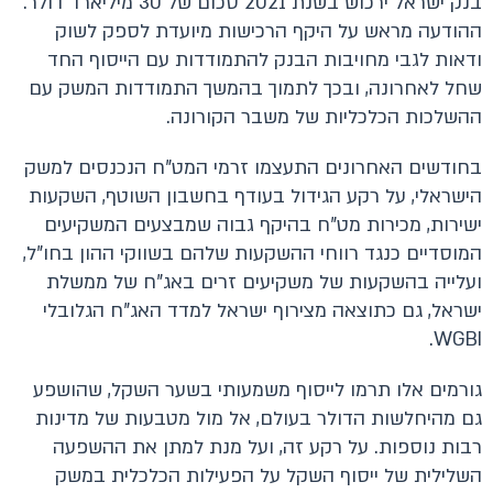
בנק ישראל ירכוש בשנת 2021 סכום של 30 מיליארד דולר.
ההודעה מראש על היקף הרכישות מיועדת לספק לשוק
ודאות לגבי מחויבות הבנק להתמודדות עם הייסוף החד
שחל לאחרונה, ובכך לתמוך בהמשך התמודדות המשק עם
ההשלכות הכלכליות של משבר הקורונה.
בחודשים האחרונים התעצמו זרמי המט"ח הנכנסים למשק
הישראלי, על רקע הגידול בעודף בחשבון השוטף, השקעות
ישירות, מכירות מט"ח בהיקף גבוה שמבצעים המשקיעים
המוסדיים כנגד רווחי ההשקעות שלהם בשווקי ההון בחו"ל,
ועלייה בהשקעות של משקיעים זרים באג"ח של ממשלת
ישראל, גם כתוצאה מצירוף ישראל למדד האג"ח הגלובלי
.
WGBI
גורמים אלו תרמו לייסוף משמעותי בשער השקל, שהושפע
גם מהיחלשות הדולר בעולם, אל מול מטבעות של מדינות
רבות נוספות. על רקע זה, ועל מנת למתן את ההשפעה
השלילית של ייסוף השקל על הפעילות הכלכלית במשק