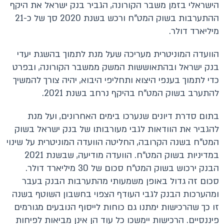
הישראלי בזמן משבר הקורונה, הגביר בנק ישראל את היקף
ההתערבות בשוק המט"ח ורכש בשנת 2020 סך של כ-21
מיליארד דולר.
הוועדה המוניטרית מעריכה שעל מנת לתמוך בהשגת יעדי
בנק ישראל ובהתאוששות המשק ממשבר הקורונה, ובפרט
כדי לתמוך בענפי היצוא ותחליפי היבוא, יהיה צורך להמשיך
להתערב בשוק המט"ח בהיקף נרחב בשנת 2021.
בתום סדרת דיונים שנערכו בימים האחרונים, ועל מנת
להגביר את הוודאות לגבי מעורבותו של בנק ישראל בשוק
המט"ח בשנה הקרובה, החליטה הוועדה המוניטרית על שינוי
במדיניות בשוק המט"ח. הוועדה מודיעה, שבשנת 2021
הבנק ירכוש בשוק המט"ח סכום של 30 מיליארד דולר.
סכום זה גדול באופן משמעותי מהתערבות הבנק בעבר
ומהערכות הבנק לגבי העודף הצפוי בחשבון השוטף בשנה
זו כך שהרכישות ימתנו גם כוחות לייסוף הנובעים מגורמים
פיננסיים. הרכישות יימשכו כל עוד הן אינן מביאות לפיחות