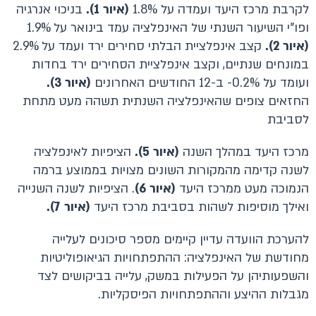
לקרבת מרכז היעד ועמדה על 1.8%
(איור 1).
בניכוי אנרגיה
ופו"י השיעור השנתי של האינפלציה עמד בינואר על 1.9%
(איור 2).
קצב אינפלציית הבלתי סחירים ירד ועמד על 2.9%
במונחים שנתיים, וקצב אינפלציית הסחירים ירד בחדות
ועומד על 0.2%- ב-12 החודשים האחרונים
(איור 3).
החזאים צופים שהאינפלציה השנתית תשהה מעט מתחת
לסביבת
מרכז היעד במהלך השנה
(איור 5).
הציפיות לאינפלציה
לשנה קדימה מהמקורות השונים מצויות בממוצע ברמה
הנמוכה מעט ממרכז היעד
(איור 6)
. הציפיות לשנה השנייה
ואילך מוסיפות לשהות בסביבת מרכז היעד
(איור 7).
להערכת הוועדה עדיין קיימים מספר סיכונים לעלייה
מחודשת של האינפלציה: ההתפתחויות הגיאופוליטיות
והשפעותיהן על הפעילות במשק, עלייה בביקושים לצד
מגבלות ההיצע וההתפתחויות הפיסקליות.