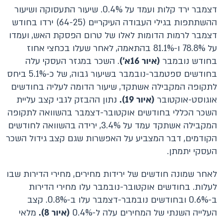
דצמבר ירד קלות ועמד על 0.4%. שיעור התעסוקה ושיעור
ההשתתפות בגילי העבודה העיקריים (64-25) ירדו בחודש
דצמבר לרמות הדומות לאלו של טרום הפסקת האש, ועמדו
על 78.8% ו-81.1% בהתאמה, לאחר שעלו בכחצי אחוז
בחודש נובמבר
(איור 16א')
. השכר במגזר העסקי עלה
בחודשים ספטמבר-נובמבר בשיעור גבוה, של כ-5.1% ביחס
לתקופה המקבילה אשתקד, שיעור הדומה לעליה בחודשים
אוגוסט-אוקטובר
(איור 19).
נתון ההבזק לגבי קצב עליית
השכר הכללי בחודשים אוקטובר-דצמבר בהשוואה לתקופה
המקבילה אשתקד עמד על 3.4%, ירידה בהשוואה לחודשים
הקודמים, דבר המצביע על האפשרות שגם קצב גידול השכר
העסקי יתמתן.
לאחר שמונה חודשים של ירידות מחירים, מחירי הדירות שבו
לעלות. בחודשים אוקטובר-נובמבר עלו מחירי הדירות
ב-0.6% ובחודשים נובמבר-דצמבר עלו ב-0.8%. קצב
העלייה השנתי של המחירים עלה ל-0.4%
(איור 8).
מלאי