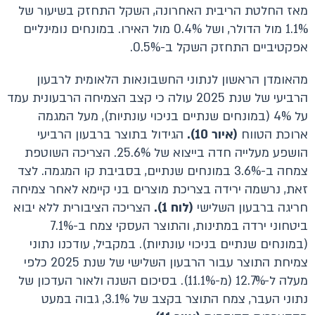
מאז החלטת הריבית האחרונה, השקל התחזק בשיעור של
1.1% מול הדולר, ושל 0.4% מול האירו. במונחים נומינליים
אפקטיביים התחזק השקל ב-0.5%.
מהאומדן הראשון לנתוני החשבונאות הלאומית לרבעון
הרביעי של שנת 2025 עולה כי קצב הצמיחה הרבעונית עמד
על 4% (במונחים שנתיים בניכוי עונתיות), מעל המגמה
ארוכת הטווח
(איור 10).
הגידול בתוצר ברבעון הרביעי
הושפע מעלייה חדה בייצוא של 25.6%. הצריכה השוטפת
צמחה ב-3.6% במונחים שנתיים, בסביבת קו המגמה. לצד
זאת, נרשמה ירידה בצריכת מוצרים בני קיימא לאחר צמיחה
חריגה ברבעון השלישי
(לוח 1).
הצריכה הציבורית ללא יבוא
ביטחוני ירדה במתינות, והתוצר העסקי צמח ב-7.1%
(במונחים שנתיים בניכוי עונתיות). במקביל, עודכנו נתוני
צמיחת התוצר עבור הרבעון השלישי של שנת 2025 כלפי
מעלה ל-12.7% (מ-11.1%). בסיכום השנה ולאור העדכון של
נתוני העבר, צמח התוצר בקצב של 3.1%, גבוה במעט