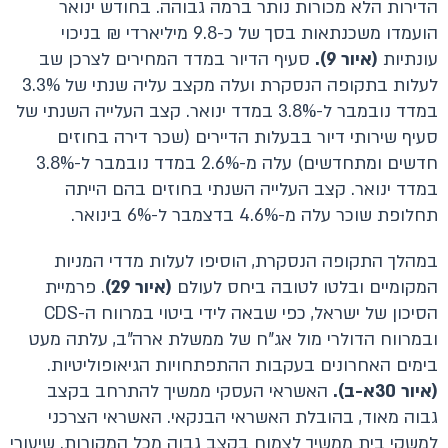
הדירות הלא מכורות נותר ברמה גבוהה. בחודש ינואר
הועמדו משכנתאות בסך של כ-9.8 מיליארדי ₪ בניכוי
עונתיות
(איור 9).
סעיף הדיור במדד המחירים לצרכן שב
לעלות בתקופה הנסקרת ועלה מקצב עליה שנתי של 3.3%
במדד נובמבר ל-3.8% במדד ינואר. קצב העלייה השנתי של
סעיף שירותי דיור בבעלות הדיירים (שכר דירה בחוזים
חדשים ומתחדשים) עלה מ-2.6% במדד נובמבר ל-3.8%
במדד ינואר. קצב העלייה השנתי בחוזים בהם הייתה
תחלופת שוכר עלה מ-4.6% בדצמבר ל-6% בינואר.
במהלך התקופה הנסקרת, הוסיפו לעלות מדדי המניות
המקומיים ובלטו לטובה ביחס לעולם
(איור 29)
. פרמיית
הסיכון של ישראל, כפי שבאה לידי ביטוי במרווח ה-CDS
ובמרווח הדולרי מול אג"ח של ממשלת ארה"ב, עלתה מעט
בימים האחרונים בעקבות ההתפתחויות הגיאופוליטיות.
(איור 30א-ב).
האשראי העסקי ממשיך להתרחב בקצב
גבוה מאוד, בהובלת האשראי הבנקאי. האשראי הצרכני
למשקי בית ממשיך לצמוח בקצב גבוה מכל המקורות. שיעורי