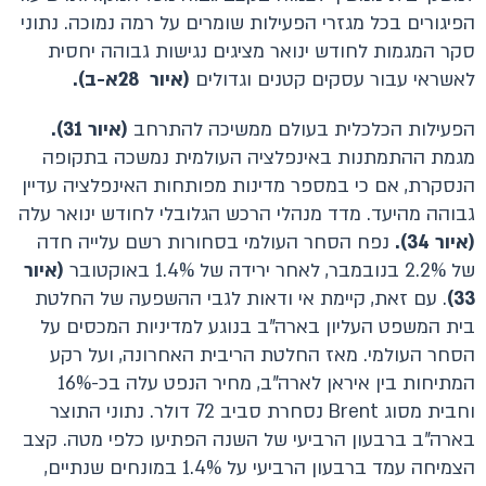
הפיגורים בכל מגזרי הפעילות שומרים על רמה נמוכה. נתוני
סקר המגמות לחודש ינואר מציגים נגישות גבוהה יחסית
לאשראי עבור עסקים קטנים וגדולים
(איור 28א-ב).
הפעילות הכלכלית בעולם ממשיכה להתרחב
(איור 31).
מגמת ההתמתנות באינפלציה העולמית נמשכה בתקופה
הנסקרת, אם כי במספר מדינות מפותחות האינפלציה עדיין
גבוהה מהיעד. מדד מנהלי הרכש הגלובלי לחודש ינואר עלה
(איור 34).
נפח הסחר העולמי בסחורות רשם עלייה חדה
של 2.2% בנובמבר, לאחר ירידה של 1.4% באוקטובר
(איור
33)
. עם זאת, קיימת אי ודאות לגבי ההשפעה של החלטת
בית המשפט העליון בארה"ב בנוגע למדיניות המכסים על
הסחר העולמי. מאז החלטת הריבית האחרונה, ועל רקע
המתיחות בין איראן לארה"ב, מחיר הנפט עלה בכ-16%
וחבית מסוג Brent נסחרת סביב 72 דולר. נתוני התוצר
בארה"ב ברבעון הרביעי של השנה הפתיעו כלפי מטה. קצב
הצמיחה עמד ברבעון הרביעי על 1.4% במונחים שנתיים,