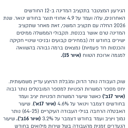
הגירעון המצטבר בתקציב המדינה ב-12 החודשים
האחרונים, עלה ועמד על 4.9 אחוזי תוצר בחודש ינואר. שנת
2026 החלה עם תקציב המשכי, זאת מאחר שתקציב
המדינה טרם אושר בכנסת. תקבולי הממשלה ממיסים
ישירים בחודש זה (במחירים קבועים ובניכוי שינויי חקיקה
והכנסות חד פעמיות) נמצאים ברמה גבוהה בהשוואה
למגמה ארוכת הטווח
(איור 15).
שוק העבודה נותר הדוק ומגבלת ההיצע עדיין משמעותית.
יחס מספר המשרות הפנויות למספר המובטלים נותר גבוה
(איור 17ב')
כאשר שיעור המשרות הפנויות יציב ועמד
בחודשים דצמבר וינואר על 4.6%
(איור 17א')
. שיעור
האבטלה הרחבה בגילי העבודה העיקריים (64-25) נותר
נמוך ויציב ועמד בחודש דצמבר על 3.2%
(איור 16ב').
שיעור
הנעדרים זמנית מהעבודה בשל שירות מילואים בחודש