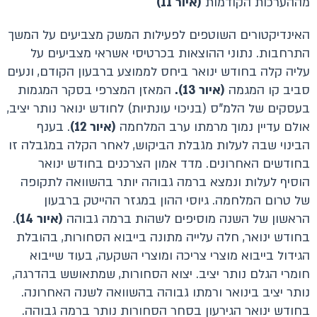
מההערכות הקודמות
(איור 11)
האינדיקטורים השוטפים לפעילות המשק מצביעים על המשך
התרחבות. נתוני ההוצאות בכרטיסי אשראי מצביעים על
עליה קלה בחודש ינואר ביחס לממוצע ברבעון הקודם, ונעים
סביב קו המגמה
(איור 13).
המאזן המצרפי בסקר המגמות
בעסקים של הלמ"ס (בניכוי עונתיות) לחודש ינואר נותר יציב,
אולם עדיין נמוך מרמתו ערב המלחמה
(איור 12)
. בענף
הבינוי שבה לעלות מגבלת הביקוש, לאחר הקלה במגבלה זו
בחודשים האחרונים. מדד אמון הצרכנים בחודש ינואר
הוסיף לעלות ונמצא ברמה גבוהה יותר בהשוואה לתקופה
של טרום המלחמה. גיוסי ההון במגזר ההייטק ברבעון
הראשון של השנה מוסיפים לשהות ברמה גבוהה
(איור 14)
.
בחודש ינואר, חלה עלייה מתונה בייבוא הסחורות, בהובלת
הגידול בייבוא מוצרי צריכה ומוצרי השקעה, בעוד שייבוא
חומרי הגלם נותר יציב. יצוא הסחורות, שמתאושש בהדרגה,
נותר יציב בינואר ורמתו גבוהה בהשוואה לשנה האחרונה.
בחודש ינואר הגירעון בסחר הסחורות נותר ברמה גבוהה.