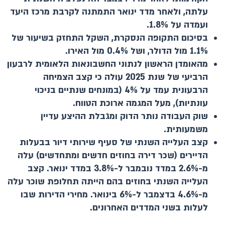
עלתה, ולאחר מדד ינואר התמתנה לקרבת מרכז היעד
ועמדה על 1.8%.
בסיכום התקופה הנסקרת, השקל התחזק בשיעור של
1.1% מול הדולר, ושל 0.4% מול האירו.
מהאומדן הראשון לנתוני החשבונאות הלאומית לרבעון
הרביעי של שנת 2025 עולה כי קצב הצמיחה
הרבעונית עמד על 4% (במונחים שנתיים בניכוי
עונתיות), מעל המגמה ארוכת הטווח.
שוק העבודה נותר הדוק ומגבלת ההיצע עדיין
משמעותית.
קצב העלייה השנתי של סעיף שירותי דיור בבעלות
הדיירים (שכר דירה בחוזים חדשים ומתחדשים) עלה
מ-2.6% במדד נובמבר ל-3.8% במדד ינואר. קצב
העלייה השנתי בחוזים בהם הייתה תחלופת שוכר עלה
מ-4.6% בדצמבר ל-6% בינואר. מחירי הדירות שבו
לעלות בשני המדדים האחרונים.