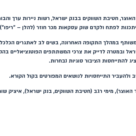
אוצר, חטיבת השווקים בבנק ישראל, רשות ניירות ערך והבו
תכנות לפתח ולקדם שוק עסקאות מכר חוזר (להלן – "ריפו")
המשותף במהלך התקופה האחרונה, בשים לב לאתגרים הכלכל
ראל ובמטרה לדייק את צרכי המשתתפים הפוטנציאליים בהק
ג להתייחסות הציבור סוגיות נבחרות.
 ולהעביר התייחסויות לנושאים המפורטים בקול הקורא.
אוצר), מימי רגב (חטיבת השווקים, בנק ישראל), איציק שורקי