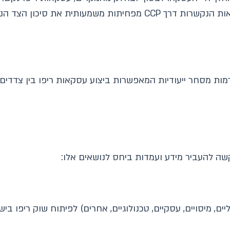
Clearing), כגון מסלקת ניירות ערך. עסקאות הנקשרות דרך CCP מפחיתו
ות מסחר ייעודיות המאפשרות ביצוע עסקאות ריפו בין צדדים 
ה להעביר מידע ועמדות ביחס לנושאים אלו:
ים, מיסויים, עסקיים, טכנולוגיים, אחרים) לפיתוח שוק ריפו ב