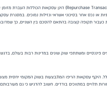
עסקאות מכר חוזר של ניירות ערך (Repurchase Transactions) הינן 
ות או נכס אחר בסיכוני אשראי ונזילות נמוכים. במסגרת עסקת 
 כעבור תקופה קצובה בהתאם להסכם בין השניים, כך שמדובר 
פים פיננסיים ומשתתפי שוק שונים במדינות רבות בעולם, בדגש
ל. היקף עסקאות הריפו המתבצעות בשוק המקומי יחסית מצומצ
ת תלויים במתווכים בודדים. חשוב להדגיש כי גם מעורבותם ש