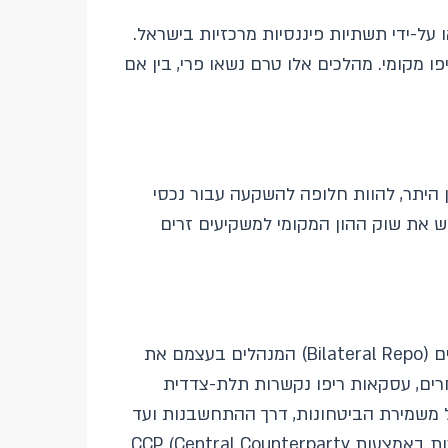
 על-ידי תשתיות פיננסיות מרכזיות בישראל.
 מקומי. מהלכים אלו טרם נשאו פרי, בין אם
ן היתר, להוות חלופה להשקעה עבור נכסי
גיש את שוק ההון המקומי למשקיעים זרים
ככלל, עסקאות ריפו מתופעלות באופנים שונים בעולם: בחלק מהמקרים העסקאות נקשרות בין שני צדדים (Bilateral Repo) המנהלים בעצמם את
ים, עסקאות ריפו נקשרות תלת-צדדית
יך, החל משמירת הביטחונות, דרך ההתחשבנות ועד
לתפעול אירועים החלים בניירות הערך במהלך חיי העסקה. לבסוף ובחלק מהמקרים, עסקאות ריפו נקשרות באמצעות CCP (Central Counterparty