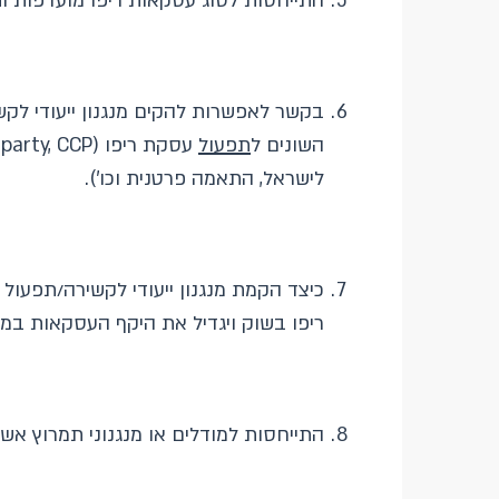
התייחסות לסוג עסקאות ריפו מועדפות ות
בקשר לאפשרות להקים מנגנון ייעודי לקש
השונים ל
תפעול
עסקת ריפו (Bilateral, Triparty, CCP) ול
לישראל, התאמה פרטנית וכו').
כיצד הקמת מנגנון ייעודי לקשירה/תפעול 
ריפו בשוק ויגדיל את היקף העסקאות במ
התייחסות למודלים או מנגנוני תמרוץ אשר