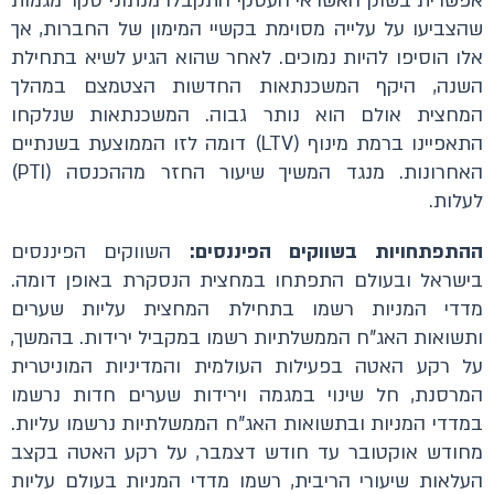
אפשרית בשוק האשראי העסקי התקבלו מנתוני סקר מגמות
שהצביעו על עלייה מסוימת בקשיי המימון של החברות, אך
אלו הוסיפו להיות נמוכים. לאחר שהוא הגיע לשיא בתחילת
השנה, היקף המשכנתאות החדשות הצטמצם במהלך
המחצית אולם הוא נותר גבוה. המשכנתאות שנלקחו
התאפיינו ברמת מינוף (LTV) דומה לזו הממוצעת בשנתיים
האחרונות. מנגד המשיך שיעור החזר מההכנסה (PTI)
לעלות.
ההתפתחויות בשווקים הפיננסים:
השווקים הפיננסים
בישראל ובעולם התפתחו במחצית הנסקרת באופן דומה.
מדדי המניות רשמו בתחילת המחצית עליות שערים
ותשואות האג"ח הממשלתיות רשמו במקביל ירידות. בהמשך,
על רקע האטה בפעילות העולמית והמדיניות המוניטרית
המרסנת, חל שינוי במגמה וירידות שערים חדות נרשמו
במדדי המניות ובתשואות האג"ח הממשלתיות נרשמו עליות.
מחודש אוקטובר עד חודש דצמבר, על רקע האטה בקצב
העלאות שיעורי הריבית, רשמו מדדי המניות בעולם עליות