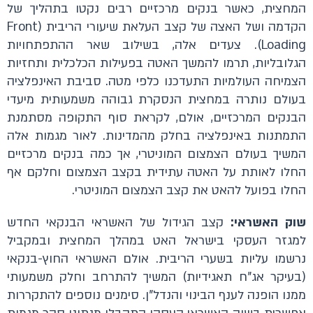
המחצית, כאשר בנקים מרכזיים רבים נקטו בתהליך של
הקדמה ושל האצה של קצב העלאת שיעורי הריבית (Front
Loading). צעדים אלה, בשילוב שאר ההתפתחויות
הגלובליות, תרמו להמשך האטה בפעילות הכלכלית ותחזיות
הצמיחה העולמיות התעדכנו כלפי מטה. סביבת האינפלציה
בעולם נותרה במחצית הנסקרת גבוהה משמעותית מיעדי
הבנקים המרכזיים, אולם, לקראת סוף התקופה מסתמנת
התמתנות באינפלציה בחלק מהמדינות. לאור מגמות אלה
המשיך בעולם הצמצום המוניטרי, אך כמה בנקים מרכזיים
החלו לאותת על האטה עתידית בקצב הצמצום וחלקם אף
החלו בפועל להאט את קצב הצמצום המוניטרי.
שוק האשראי:
קצב הגידול של האשראי הבנקאי החדש
למגזר העסקי בישראל האט במהלך המחצית ובמקביל
נרשמו עליות בשערי הריבית. אולם האשראי החוץ-בנקאי
(בעיקר אג"ח תאגידיות) המשיך להתרחב וחלק משמעותי
ממנו הופנה לענף הבינוי והנדל"ן. סימנים נוספים להתקררות