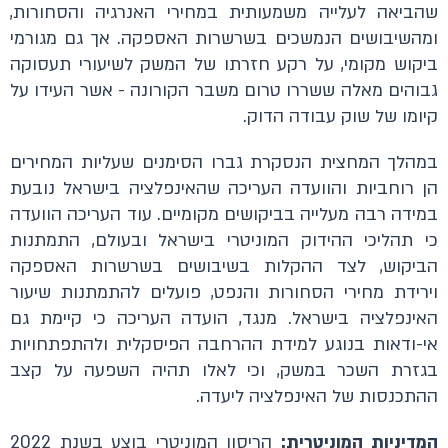
שהביאה לעלייה משמעותית במחירי האנרגיה והסחורות,
ומהשיבושים הנמשכים בשרשרות האספקה. אך גם מגורמי
ביקוש מקומי, על רקע חזרתו של המשק לשיעורי תעסוקה
גבוהים מאלה ששררו טרום משבר הקורונה - אשר העידו על
קיומו של שוק עבודה הדוק.
במהלך המחצית הנסקרת גברו הסימנים שעליות המחירים
הן רוחביות והוועדה העריכה שהאינפלציה בישראל נובעת
במידה רבה מעלייה בביקושים מקומיים. עוד העריכה הוועדה
כי תהליכי ההידוק המוניטרי בישראל ובעולם, התמתנות
הביקוש, לצד ההקלות בשיבושים בשרשרות האספקה
וירידת מחירי הסחורות והנפט, פועלים להתמתנות שיעור
האינפלציה בישראל. מנגד, הועדה העריכה כי קיימת גם
אי-ודאות בנוגע למידת ההרחבה הפיסקלית ולהתפתחויות
בגזרת השכר במשק, וכי לאלו תהיה השפעה על קצב
ההתכנסות של האינפלציה ליעדה.
המדיניות המוניטרית:
הריסון המוניטרי בוצע בשנת 2022