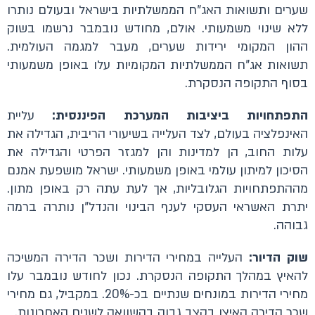
שערים ותשואות האג"ח הממשלתיות בישראל ובעולם נותרו
ללא שינוי משמעותי. אולם, מחודש נובמבר נרשמו בשוק
ההון המקומי ירידות שערים, מעבר למגמה העולמית.
תשואות אג"ח הממשלתיות המקומיות עלו באופן משמעותי
בסוף התקופה הנסקרת.
התפתחויות ביציבות המערכת הפיננסית:
עליית
האינפלציה בעולם, לצד העלייה בשיעורי הריבית, הגדילה את
עלות החוב, הן למדינות והן למגזר הפרטי והגדילה את
הסיכון למיתון עולמי באופן משמעותי. ישראל מושפעת אמנם
מההתפתחויות הגלובליות, אך לעת עתה רק באופן מתון.
יתרת האשראי העסקי לענף הבינוי והנדל"ן נותרה ברמה
גבוהה.
שוק הדיור:
העלייה במחירי הדירות ושכר הדירה המשיכה
להאיץ במהלך התקופה הנסקרת. נכון לחודש נובמבר עלו
מחירי הדירות במונחים שנתיים בכ-20%. במקביל, גם מחירי
שכר הדירה האיצו בקצב גבוה בהשוואה לשנים האחרונות.