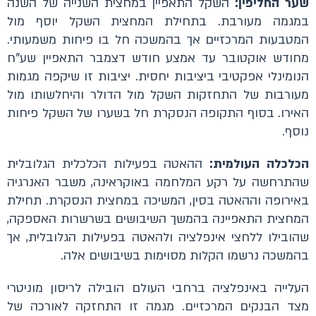
שער החליפין:
השקל התאפיין במחצית השנייה של השנה
במגמה מעורבת. בתחילת המחצית השקל יוסף מול
המטבעות המרכזיים אך בהמשכה חל בו פיחות משמעותי.
מחודש אוקטובר עד אמצע חודש דצמבר התאפיין שע"ח
הנומינלי אפקטיבי ביציבות יחסית. יציבות זו שיקפה מגמות
מעורבות של התחזקות השקל מול הדולר והיחלשותו מול
האירו. בסוף התקופה הנסקרת חל בשערו של השקל פיחות
נוסף.
הכלכלה העולמית:
ההאטה בפעילות הכלכלית הגלובלית
שהתרחשה על רקע המלחמה באוקראינה, משבר האנרגיה
באירופה וההאטה בסין, המשיכה במחצית הנסקרת. תחילת
המחצית התאפיינה בהמשך השיבושים בשרשרות האספקה,
שהובילו ללחצי אינפלציה ולהאטה בפעילות הגלובלית, אך
בהמשכה נרשמו הקלות מסוימות בשיבושים אלה.
העלייה באינפלציה ברחבי העולם הובילה לריסון מוניטרי
מצד הבנקים המרכזיים. מגמה זו התחזקה לאורכה של