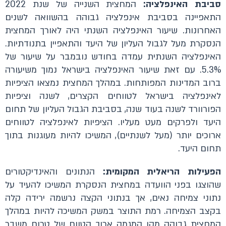
סביבת האינפלציה:
המחצית השנייה של שנת 2022
התאפיינה בסביבת אינפלציה גבוהה בהשוואה לשנים
האחרונות. שיעור האינפלציה השנתי היה לאורך המחצית
הנסקרת מעל לגבול העליון של היעד והתאפיין בתנודתיות.
האינפלציה השנתית עמדה בחודש נובמבר על שיעור של
5.3%. עם זאת שיעור האינפלציה בישראל נמוך משיעורה
ברוב המדינות המפותחות. במהלך המחצית נמצאו הציפיות
לאינפלציה בישראל לטווחים הקצרים, לשנה וציפיות
הפורוורד לשנה בעוד שנה, בסביבת הגבול העליון של תחום
היעד ולפרקים מעט מעליו. הציפיות לאינפלציה לטווחים
ארוכים יותר (מעל לשנתיים), המשיכו להיות מעוגנות בתוך
תחום היעד.
הפעילות הריאלית המקומית:
הנתונים והאינדיקטורים
שהוצגו בפני הוועדה במחצית הנסקרת המשיכו להעיד על
נתוני צמיחה נאים, אך בנתוני הקצה נרשמה ירידה קלה
בקצב הצמיחה. רמת התוצר במשק המשיכה להיות במהלך
המחצית גבוהה מקו המגמה ארוך הטווח של טרום משבר