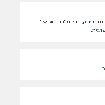
נחל שורק; המלים "בנק ישראל"
ערבית.
.