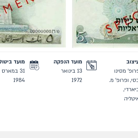
יצוב
מועד הנפקה
מועד ביטול
רופ' מסינו
13 בינואר
31 במארס
סי, ופרופ' מ.
1972
1984
יארדי,
יטליה