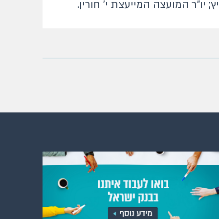
ץ; יו"ר המועצה המייעצת י' חורין.