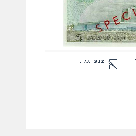
צבע
תכלת