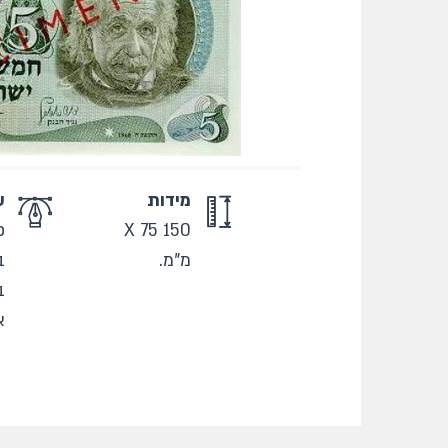
מידות
ע
150 X 75
פ
מ"מ.
ב
ב
א