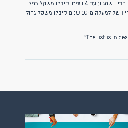
בחישוב נפח הפעילות, מפני שהן משתמשות בריביות התלבור במידה גדולה יותר: עסקאות IRS לטווח פדיון שמגיע עד 4 שנים, קיבלו משקל רגיל,
עסקאות לטווח פדיון שנע בין 4 ל-10 שנים קיבלו משקל גדול פי שלושה, ואילו עסקאות IRS לטווח פדיון של למעלה מ-10 שנים קיבלו משקל גדול