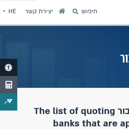
חיפוש
יצירת קשר
HE
ר
הבנקים שוועדת התלבור אישרה להם לצטט את ריבית התלבור The list of quoting
banks that are a