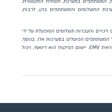
רכת, המשתתפים במערכת, תשתית התקשורת,
ערכת התשלומים והמשתתפים בהן, לרבות,
קוח מיושם על חמש מערכות תשלומים מרכזיות הפועלות בשוק: זה"ב, CLS, חיובים זיכויים והעברות תשלומים המופעלת על ידי
ל המשתתפים הפועלים במערכות אלו. בנוסף,
הפיקוח על מערכות תשלומים מפקח על סכמות אמצעי תשלום ומיישם פיקוח זה על פרוטוקול אשראית EMV. יישום הפיקוח הוא דינאמי, ויכול