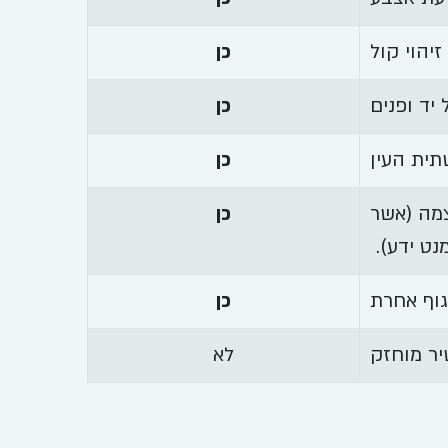
זיהוי קול
כן
 יד ופנים
כן
ית העין
כן
צמה (אשר
כן
נט ידע).
גוף אחרת
כן
יר מוחזק
לא