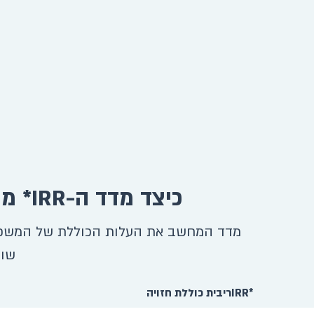
כיצד מדד ה-IRR* מסייע לנו להשוות עלויות משכנתה בין הבנקים השונים?
מדד המחשב את העלות הכוללת של המשכנתה
שונ
*IRRריבית כוללת חזויה