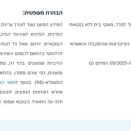
הבהרה משפטית:
ד למדד, משקי בית ללא בנקאות
המידע המוצג נועד לצורך עריכת ה
הסייגים, הנלווים לשירותי הפי
 הפיקדונות שהתקבלו והאשראי
הבנקאיים. יודגש, שעל כל לקוח 
הרלוונטי בהתאם להסכם השירות 
נתוני משכנתאות מעודכנים בדשבורד החל מ-03/2023 וזמינים גם
הריביות שמוצגים בדף זה, נמס
התשמ"א-1981. בנוסף ל
תנאי הש
אחראי לשלמות הנתונים, לתוכנ
חלה על התאגיד הבנקאי שמסר א