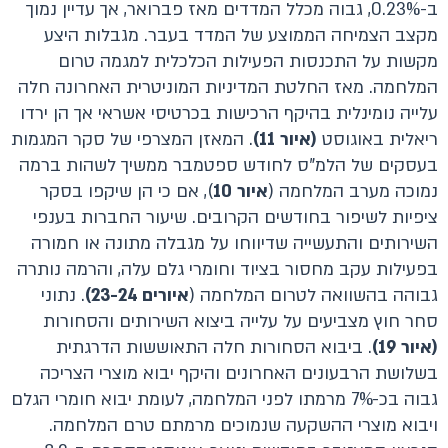
ב-0.23%, גבוה מכלל המדדים מאז פברואר, אך עדיין נמוך
מקצב הצמיחה הממוצע של המדד בעבר. מגבלות היצע
מקשות על התכנסות הפעילות הכלכלית למגמה טרום
המלחמה. מאז החלטת המדיניות המוניטרית האחרונה חלה
עלייה נומינלית בהיקף הרכישות בכרטיסי אשראי אך הן ירדו
ריאלית באוגוסט
(איור
11
)
. המאזן המצרפי של סקר המגמות
בעסקים של הלמ"ס לחודש ספטמבר ממשיך לשהות ברמה
נמוכה מערב המלחמה (
איור 10
), אם כי הן שיקפו בסקר
ציפיות לשיפור בחודשים הקרובים. שיעור החברות בענפי
השירותים והתעשייה שדיווחו על מגבלה מתונה או חמורה
בפעילות עקב מחסור בציוד וחומרי גלם עלה, והרמה נותרה
גבוהה בהשוואה לטרום המלחמה (
איורים 23-24)
. נתוני
סחר חוץ מצביעים על עלייה ביצוא השירותים והסחורות
(איור 19)
. ביבוא הסחורות חלה התאוששות הדרגתית
בשלושת הרבעונים האחרונים והיקף יבוא מוצרי הצריכה
גבוה בכ-7% מרמתו לפני המלחמה, לעומת יבוא חומרי הגלם
ויבוא מוצרי ההשקעה שנמוכים מרמתם טרם המלחמה.