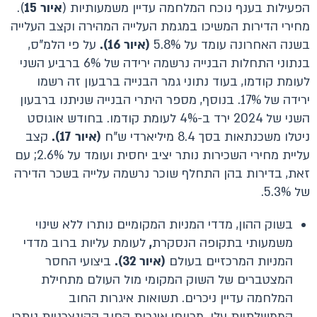
הפעילות בענף נוכח המלחמה עדיין משמעותיות (
איור 15
).
מחירי הדירות המשיכו במגמת העלייה המהירה וקצב העלייה
בשנה האחרונה עומד על 5.8%
(איור 16).
על פי הלמ"ס,
בנתוני התחלות הבנייה נרשמה ירידה של 6% ברביע השני
לעומת קודמו, בעוד נתוני גמר הבנייה ברבעון זה רשמו
ירידה של 17%. בנוסף, מספר היתרי הבנייה שניתנו ברבעון
השני של 2024 ירד ב-4% לעומת קודמו. בחודש אוגוסט
ניטלו משכנתאות בסך 8.4 מיליארדי ש"ח
(איור 17).
קצב
עליית מחירי השכירות נותר יציב יחסית ועומד על 2.6%; עם
זאת, בדירות בהן התחלף שוכר נרשמה עלייה בשכר הדירה
של 5.3%.
בשוק ההון, מדדי המניות המקומיים נותרו ללא שינוי
משמעותי בתקופה הנסקרת
,
לעומת עליות ברוב מדדי
המניות המרכזיים בעולם
(איור 32).
ביצועי החסר
המצטברים של השוק המקומי מול העולם מתחילת
המלחמה עדיין ניכרים. תשואות איגרות החוב
הממשלתיות עלו. מרווחי איגרות החוב הקונצרניות נותרו