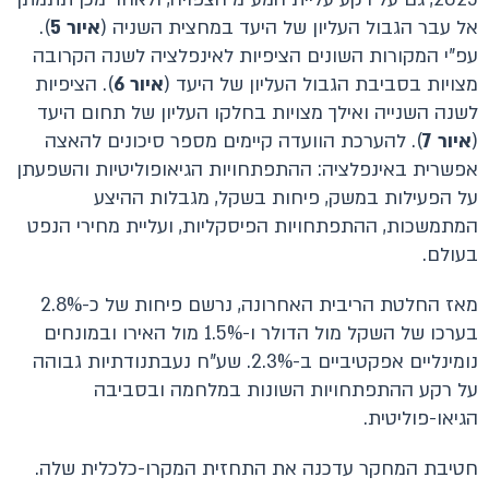
אל עבר הגבול העליון של היעד במחצית השניה (
איור
5
).
עפ"י המקורות השונים הציפיות לאינפלציה לשנה הקרובה
מצויות בסביבת הגבול העליון של היעד (
איור 6
). הציפיות
לשנה השנייה ואילך מצויות בחלקו העליון של תחום היעד
(
איור 7
). להערכת הוועדה קיימים מספר סיכונים להאצה
אפשרית באינפלציה: ההתפתחויות הגיאופוליטיות והשפעתן
על הפעילות במשק, פיחות בשקל, מגבלות ההיצע
המתמשכות, ההתפתחויות הפיסקליות, ועליית מחירי הנפט
בעולם.
מאז החלטת הריבית האחרונה, נרשם פיחות של כ-2.8%
בערכו של השקל מול הדולר ו-1.5% מול האירו ובמונחים
נומינליים אפקטיביים ב-2.3%. שע"ח נעבתנודתיות גבוהה
על רקע ההתפתחויות השונות במלחמה ובסביבה
הגיאו-פוליטית.
חטיבת המחקר עדכנה את התחזית המקרו-כלכלית שלה.