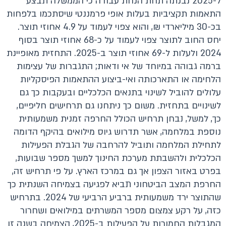
ל-2025 נבנתה תחת הנחת עבודה כי הממשלה תבצע
התאמות תקציביות בעלות אופי פרמננטי שיסתכמו בלפחות
בכ-30 מיליארדי ₪, והוא צפוי לעמוד על 4.9 אחוזי תוצר.
יחס החוב לתוצר צפוי לעמוד על כ-68 אחוזי תוצר בסוף
2024 ולעלות ל-69 אחוזי תוצר ב-2025. התחזית מאופיינת
ברמה גבוהה במיוחד של אי ודאות; התגברות של עצימות
הלחימה או התארכותה ואי-ביצוע ההתאמות הפיסקליות
עלולים להוביל לשינוי בתנאים הכלכליים ובעקבות כך גם
לשינויים בתחזית. משום כך ניתחנו גם תרחישים חליפיים,
כך, למשל, נבחן תרחיש הכולל החרפה זמנית משמעותית
נוספת במלחמה, אשר תדרוש גיוס מילואים בהיקף הדומה
לתחילת המלחמה ותוביל להרחבה של הגבלת הפעילות
הכלכלית ולהשבתת מערכת החינוך למשך מספר שבועות,
בפרט באזור הצפון אך גם במרכז הארץ. על פי תרחיש זה,
החרפת המצב הביטחוני תביא לפגיעה בצמיחה השנתית כך
שהתוצר ירד משמעותית ברביע הרביעי של 2024. בתרחיש
כזה, על רקע צמצום מספר המשרתים במילואים ושחרור
המגבלות החמורות על הפעילות ב-2025, הצמיחה בשנה זו