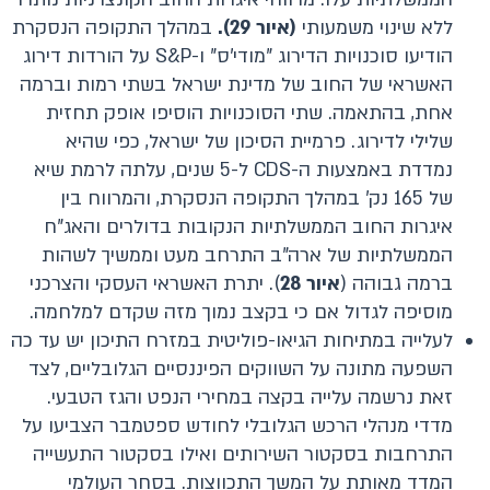
ללא שינוי משמעותי
(איור
29
).
במהלך התקופה הנסקרת
הודיעו סוכנויות הדירוג "מודי'ס" ו-S&P על הורדות דירוג
האשראי של החוב של מדינת ישראל בשתי רמות וברמה
אחת, בהתאמה. שתי הסוכנויות הוסיפו אופק תחזית
שלילי לדירוג. פרמיית הסיכון של ישראל, כפי שהיא
נמדדת באמצעות ה-CDS ל-5 שנים, עלתה לרמת שיא
של 165 נק' במהלך התקופה הנסקרת, והמרווח בין
איגרות החוב הממשלתיות הנקובות בדולרים והאג"ח
הממשלתיות של ארה"ב התרחב מעט וממשיך לשהות
ברמה גבוהה (
איור
28
). יתרת האשראי העסקי והצרכני
מוסיפה לגדול אם כי בקצב נמוך מזה שקדם למלחמה.
לעלייה במתיחות הגיאו-פוליטית במזרח התיכון יש עד כה
השפעה מתונה על השווקים הפיננסיים הגלובליים, לצד
זאת נרשמה עלייה בקצה במחירי הנפט והגז הטבעי.
מדדי מנהלי הרכש הגלובלי לחודש ספטמבר הצביעו על
התרחבות בסקטור השירותים ואילו בסקטור התעשייה
המדד מאותת על המשך התכווצות. בסחר העולמי