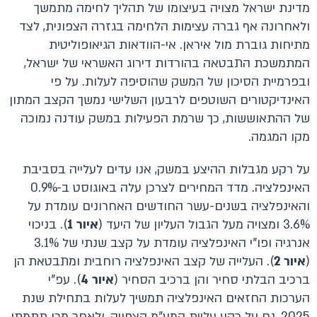
מדינת ישראל מצויה בעיצומו של תהליך לחימה מתמשך
ולאחרונה אף גברה עצימות הלחימה בגזרה הצפונית, לצד
מתיחות גוברת מול איראן. אי-הוודאות הגיאופוליטית
המתמשכת התבטאה בהורדות דירוג האשראי של ישראל,
ובפרמיית הסיכון של המשק שהוסיפה לעלות. על פי
האינדיקטורים השוטפים לרבעון השלישי נמשך הקצב המתון
של ההתאוששות, כך שרמת הפעילות במשק עודנה נמוכה
מקו המגמה.
על רקע מגבלות ההיצע במשק, אנו עדים לעלייה בסביבת
האינפלציה. מדד המחירים לצרכן עלה באוגוסט ב-0.9%
והאינפלציה בשנים-עשר החודשים האחרונים עומדת על
3.6% ומצויה מעל הגבול העליון של היעד (
איור
1
). בניכוי
אנרגיה ופו"י האינפלציה עומדת על קצב שנתי של 3.1%
(
איור 2
). העלייה של קצב האינפלציה רוחבית ומתבטאת הן
ברכיב הבלתי סחיר והן ברכיב הסחיר (
איור 4
). עפ"י
הערכות החזאים האינפלציה תמשיך לעלות בתחילת שנת
2025, גם על רקע עליית המע"מ הצפויה, ולאחר מכן תתמתן