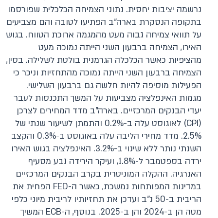
נרשמה יציבות יחסית. נתוני הצמיחה הכלכלית שפורסמו
בתקופה הנסקרת בארה"ב הפתיעו לטובה והם מצביעים
על תוואי צמיחה גבוה מעט מהמגמה ארוכת הטווח. בגוש
האירו, הצמיחה ברבעון השני הייתה נמוכה מעט
מהציפיות כאשר הכלכלה הגרמנית בולטת לשלילה. בסין,
הצמיחה ברבעון השני הייתה נמוכה מהתחזיות וניכר כי
הפעילות מוסיפה להיות חלשה גם ברבעון השלישי.
מגמות האינפלציה מצביעות על המשך התכנסות לעבר
יעדי הבנקים המרכזיים. בארה"ב מדד המחירים לצרכן
(CPI) לאוגוסט עלה ב-0.2% והתמתן לשיעור שנתי של
2.5%. מדד מחירי הליבה עלה באוגוסט ב-0.3% והקצב
השנתי נותר ללא שינוי ב-3.2%. האינפלציה בגוש האירו
ירדה בספטמבר ל-1.8%, ועיקר הירידה נבע מסעיף
האנרגיה. ההקלה המוניטרית בקרב הבנקים המרכזיים
במדינות המפותחות נמשכת, כאשר ה-FED הפחית את
הריבית ב-50 נ"ב ועדכן את תחזיותיו לריבית מיוני כלפי
מטה הן ב-2024 והן ב-2025. בנוסף, ה-ECB המשיך