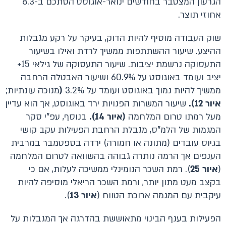
הגרעון המצטבר בחודשים ינואר-אוגוסט הסתכם ב-8.3
אחוזי תוצר.
שוק העבודה מוסיף להיות הדוק, בעיקר על רקע מגבלות
ההיצע. שיעור ההשתתפות ממשיך לרדת ואילו בשיעור
התעסוקה נרשמת יציבות. שיעור התעסוקה של גילאי 15+
יציב ועומד באוגוסט על 60.9% ושיעור האבטלה הרחבה
ממשיך להיות נמוך באוגוסט ועומד על 3.2%
(
מנוכה עונתיות;
איור 12).
שיעור המשרות הפנויות ירד באוגוסט, אך הוא עדיין
מעל רמתו טרום המלחמה
(איור 14).
בנוסף, עפ"י סקר
המגמות של הלמ"ס, מגבלת הרחבת הפעילות עקב קושי
בגיוס עובדים (מתונה או חמורה) ירדה בספטמבר במרבית
הענפים אך הרמה נותרה גבוהה בהשוואה לטרום המלחמה
(
איור 25
). רמת השכר הנומינלי ממשיכה לעלות, אם כי
בקצב מעט מתון יותר, ורמת השכר הריאלי מוסיפה להיות
עיקבית עם המגמה ארוכת הטווח (
איור 13
).
הפעילות בענף הבינוי מתאוששת בהדרגה אך המגבלות על