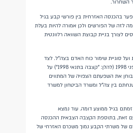
 השחרור.
פער בהכנסה האזרחית בין פורשי קבע בגיל
ומה לזה של הפורשים ולכן אמורה להיות בעלת
ים לצורך בניית קבוצת השוואה רלוונטית
על סוגיית שימור כוח האדם בצה"ל. לצד
אמידת פרמיית השירות המחקר בוחן את השפעת מתווה הקצבה בתנאים שחלו על מי שנכנסו לשירות קבע לפני 1998 (להלן: "קצבה בתנאי 1998") על
בוחן את השפעתם הצפויה של המתווים
ם של הקצבה – "מתווה כחלון-יעלון" משנת 2015 והסיכום התקציבי הרב-שנתי לשנים 2023–2027, שנחתם בין צה"ל ומשרד הביטחון למשרד
מתם בגיל ממוצע דומה. עוד נמצא
. עם זאת, בתוספת הקצבה הצבאית ההכנסה
רם של משרתי הקבע נמוך משכרם האזרחי של