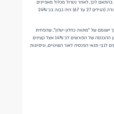
בהתאם לכך, לאחר נטרול מכלול מאפיינים
אישיים וצבאיים, במתווה הקצבה בתנאי 1998, ובשיעור היוון של 4%, סך ההכנסה של הפורשים לאורך חיי העבודה (הגילים 27 עד 67) היה גבוה בכ־24%
יישומם של "מתווה כחלון-יעלון", שהפחית
את הקצבה, ושל הסיכום משנת 2023, שלפיו תשלומי הקצבה מופסקים בממוצע סביב גיל 63, צמצמו את יתרון ההכנסה של הפורשים לכ־14% אצל קצינים
הוודאות של המשרתים לגבי תנאי הפנסיה לאור השינויים, וניסיונות