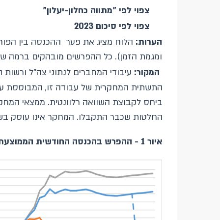
צפוי לפי "מתווה כחלון-יעלון"
צפוי לפי סיכום 2023
הערות:
הלוח מציג את פער ההכנסה בין הפורש
ומגמת הזמן). כל ההפרשים מובהקים ברמה של 5% לפחות
המקור:
עיבודי המחברים לנתוני צה"ל ורשות ה
התשתית המחקרית של עבודה זו, המבוססת על 
ביחס לקבוצת השוואה רלוונטית. ממצאי המחקר
החלטות שכבר התקבלו. המחקר אינו עוסק בשאל
איור 1 - ההפרש בהכנסה החודשית הממוצעת של קצינים בין פורשים למשתחררים ביוזמתם – לפי הגיל ובמתווי קצבה שונים, בגילים 27–67, ₪