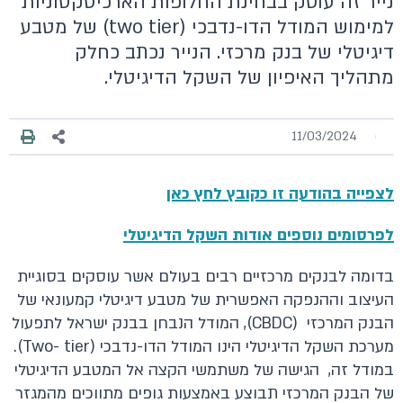
נייר זה עוסק בבחינת החלופות הארכיטקטוניות
למימוש המודל הדו-נדבכי (two tier) של מטבע
דיגיטלי של בנק מרכזי. הנייר נכתב כחלק
מתהליך האיפיון של השקל הדיגיטלי.
11/03/2024
לצפייה בהודעה זו כקובץ לחץ כאן
לפרסומים נוספים אודות השקל הדיגיטלי
בדומה לבנקים מרכזיים רבים בעולם אשר עוסקים בסוגיית
העיצוב וההנפקה האפשרית של מטבע דיגיטלי קמעונאי של
הבנק המרכזי (CBDC), המודל הנבחן בבנק ישראל לתפעול
מערכת השקל הדיגיטלי הינו המודל הדו-נדבכי (Two- tier).
במודל זה, הגישה של משתמשי הקצה אל המטבע הדיגיטלי
של הבנק המרכזי תבוצע באמצעות גופים מתווכים מהמגזר