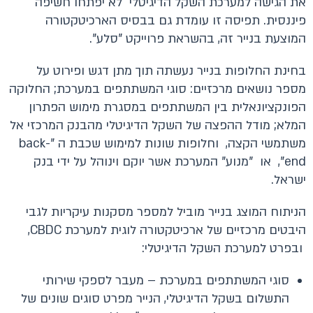
את הגישה למערכת השקל הדיגיטלי לא יפתחו חשיפה
פיננסית. תפיסה זו עומדת גם בבסיס הארכיטקטורה
המוצעת בנייר זה, בהשראת פרוייקט "סלע".
בחינת החלופות בנייר נעשתה תוך מתן דגש ופירוט על
מספר נושאים מרכזיים: סוגי המשתתפים במערכת; החלוקה
הפונקציונאלית בין המשתתפים במסגרת מימוש הפתרון
המלא; מודל ההפצה של השקל הדיגיטלי מהבנק המרכזי אל
משתמשי הקצה, וחלופות שונות למימוש שכבת ה "back-
end", או "מנוע" המערכת אשר יוקם וינוהל על ידי בנק
ישראל.
הניתוח המוצג בנייר מוביל למספר מסקנות עיקריות לגבי
היבטים מרכזיים של ארכיטקטורה לוגית למערכת CBDC,
ובפרט למערכת השקל הדיגיטלי:
סוגי המשתתפים במערכת – מעבר לספקי שירותי
התשלום בשקל הדיגיטלי, הנייר מפרט סוגים שונים של