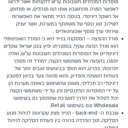
מוסדות המנהלים חשבונות עו"ש ללקוחות אשר ידרשו
לאפשר המרה מהחשבון אותו הם מנהלים, או ממזומן,
אל השקל דיגיטלי. בנוסף, הנייר מתאר את האפשרות
לשילוב סוג נוסף של משתתף במערכת, אשר יעניק
שירותי ערך מוסף אופציונאליים .
מודל ההפצה – המסקנה בנייר היא כי המודל האופטימלי
הוא מודל הפצה עקיף, במסגרתו יפיץ בנק ישראל שקלים
דיגיטליים אל המוסדות המנהלים חשבונות עו"ש, ואלה
יתמכו בהפצה אל משתמשי הקצה; למודל זה מספר
יתרונות; בפרט, הוא תומך בביצועים טובים יותר של
פעולות הטעינה והפדיון, והוא מהווה צעד בכיוון למטבע
דיגיטלי רב תכליתי, משום שהשימוש באותה מערכת הן
על ידי המוסדות הפיננסיים והן על ידי משתמשי הקצה
יכול לסלול את הדרך למערכת שתתמוך גם בשימושי
Wholesale וגם בשימושי Retail.
שכבת ה- back-end - הנייר מציג עקרונות לניהול מנוע
הסליקה, תוך הפרדה ברורה בין פעולת הסליקה לניהול
המידע;