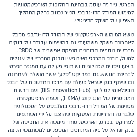
הפרטי. נייר זה עוסק בבחינת החלופות הארכיטקטוניות
למימוש המודל הדו-נדבכי. הנייר נכתב כחלק מתהליך
האיפיון של השקל הדיגיטלי.
נושא המימוש הארכיטקטוני של המודל הדו-נדבכי מקבל
לאחרונה משקל משמעותי גם במשימות עבודה של בנקים
מרכזיים נוספים הבוחנים הנפקה אפשרית של CBDC.
למשל, הבנק המרכזי האירופאי והבנק המרכזי של אנגליה
ביצעו ניסויים טכנולוגיים ושיתופי פעולה עם המגזר הפרטי
לבחינת הנושא. גם בפרויקט "סלע" אשר הושלם לאחרונה
ובו שיתף בנק ישראל פעולה עם מרכז החדשנות של הבנק
הבינלאומי לסילוקין (BIS Innovation Hub) ועם הרשות
המוניטרית של הונג קונג (HKMA), יושמה ארכיטקטורה
מסוימת של המודל הדו-נדבכי בהתבסס על הטכנולוגיה
שנבחנה והדרישות העסקיות שהוצבו על ידי השותפים
לפרויקט. בפרט, הארכיטקטורה מימשה את התפיסה של
בנק ישראל על פיה המתווכים המספקים למשתמשי הקצה