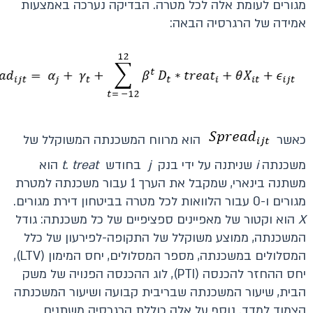
מגורים לעומת אלה לכל מטרה. הבדיקה נערכה באמצעות
אמידה של הרגרסיה הבאה:
כאשר
הוא מרווח המשכנתה המשוקלל של
משכנתה
i
שניתנה על ידי בנק
j
בחודש
treat
.
t
הוא
משתנה בינארי, שמקבל את הערך 1 עבור משכנתה למטרת
מגורים ו-0 עבור הלוואות לכל מטרה בביטחון דירת מגורים.
X
הוא וקטור של מאפיינים ספציפיים של כל משכנתה: גודל
המשכנתה, ממוצע משוקלל של התקופה-לפירעון של כלל
המסלולים במשכנתה, מספר המסלולים, יחס המימון (LTV),
יחס ההחזר להכנסה (PTI), לוג ההכנסה הפנויה של משק
הבית, שיעור המשכנתה שבריבית קבועה ושיעור המשכנתה
הצמוד למדד. נוסף על אלה כוללת הרגרסיה משתנים