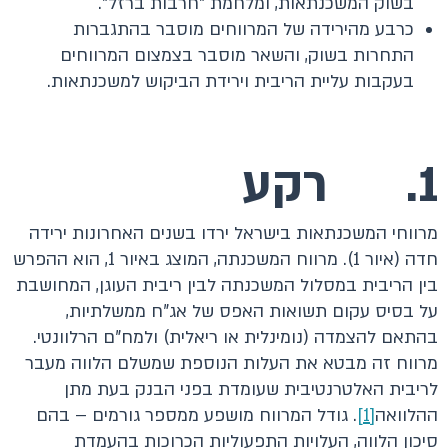
בשוק המשכנתאות, ומלחמת "חרבות ברזל".
כרבע מהירידה של המרווחים מוסבר בהתגברות
התחרות בשוק, והשאר מוסבר בצמצום המרווחים
בעקבות עליית הריבית וירידת הביקוש למשכנתאות.
1. רקע
מרווחי המשכנתאות בישראל ירדו בשנים האחרונות ירידה
חדה (איור 1). מרווח המשכנתה, המוצג באיור 1, הוא ההפרש
בין הריבית במסלול המשכנתה לבין ריבית העוגן, המחושבת
על בסיס עקום תשואות האפס של אג"ח ממשלתיות,
בהתאם להצמדה (נומינלית או ריאלית) ולמח"ם הרלוונטי.
מרווח זה מבטא את העלות הנוספת שמשלם הלווה מעבר
לריבית האלטרנטיבית שעומדת בפני הבנק בעת מתן
ההלוואה
[1]
. גודל המרווח מושפע ממספר גורמים – בהם
סיכון הלווה, העלויות התפעוליות הכרוכות בהעמדת