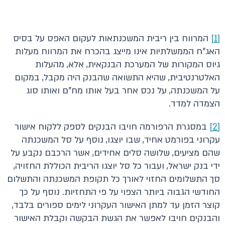
[1]
המרווח בין ריבית המשכנתאות לעקום האפס על בסיס
האג"ח הממשלתיות אינו מייצג בהכרח את המרווח מעלות
גיוס המקורות של המערכת הבנקאית, אלא, מהעלות
האלטרנטיבית, שהיא התשואה שהבנק היה מקבל, במקום
על המשכנתה, על נכס אחר בעל אותו מח"ם ואותו סוג
הצמדה למדד.
[2]
במסגרת הרפורמה חויבו הבנקים לספק ללקוח אישור
עקרוני בפורמט אחיד, שבו יוצגו, נוסף על סל המשכנתה
שהם מציעים, שלושה סלים אחידים, אשר הרכבם נקבע על
ידי בנק ישראל, ועבור כל סל יוצגו הריבית הכוללת החזויה,
סך התשלומים החזוי לאורך כל תקופת המשכנתה והתשלום
החודשי הגבוה ביותר הצפוי על פי התחזיות. נוסף על כך
קוצר הזמן עד למתן האישור העקרוני לימים ספורים בלבד,
והבנקים חויבו לאפשר את הגשת הבקשה וקבלת האישור