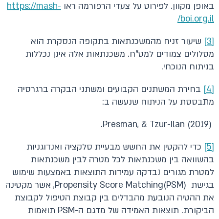
באופן מקוון. לפירוט על צעדי הרפורמה ראו
https://mash-
boi.org.il/
[3]
שיעור זניח מהמשכנתאות בתקופה הנסקרת הוא
מסלולים צמודים למט"ח. משכנתאות אלה אינן נכללות
בניתוח הנוכחי.
[4]
בחירת המשתנים הקבועים ומשתני הבקרה ברגרסיה
מתבססת על הניתוח שנעשה ב:
Presman, & Tzur-Ilan (2019).
[5]
כדי להקטין את החשש מבעיית סלקציה ואנדוגניות
בהשוואה בין משכנתאות לכל מטרה לבין משכנתאות
למטרת מגורים נבדקה עמידות התוצאות באמצעות שימוש
בגישת Propensity Score Matching(PSM), אשר מקטינה
את ההטיה הנובעת מהבדלים בין קבוצת הטיפול לקבוצת
הביקורת. תוצאות האמידה של מדגם ה-PSM תואמות