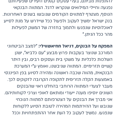
להתפנות מביתם, בעלי עסקים קטנים וזעירים שפעילותם
נפגעה וחיילי המילואים שנקראו לדגל. המתווה הבנקאי
הנוסף, מצטרף למתווים הקודמים שגובשו בשנים האחרונות.
בנק ישראל ימשיך לעקוב ולפעול ככל שיידרש על מנת לסייע
לאוכלוסיות שנפגעו ולתמוך בחזרה של המשק לפעילות
מהר ככל הניתן."
המפקח על הבנקים, דניאל חחיאשווילי:
"למצב הביטחוני
המורכב שנוצר בעקבות פרוץ מבצע "עם כלביא", ישנן
השלכות כלכליות על משקי בית ועסקים רבים, ובין היתר
קשיים תזרימיים. המתווה שגיבשנו, ואומץ ע"י המערכת
הבנקאית, מהווה שכבה ראשונה ומהירה לסיוע בפן הפיננסי
באמצעות הקלה תזרימית לתקופה הקרובה לזקוקים לכך.
מעבר לצעדי המתווה הרוחבי בהחלט ראוי שהבנקים
השונים יוסיפו מענה ייעודי ומותאם לאופי וצרכי לקוחותיהם.
אני מברך את הבנקים על הצטרפותם למתווה הנוכחי
שגובש ועל ההירתמות המהירה לטובת הסיוע ללקוחות
שנפגעו. נמשיך לעקוב כל העת אחר ההתפתחויות וככל