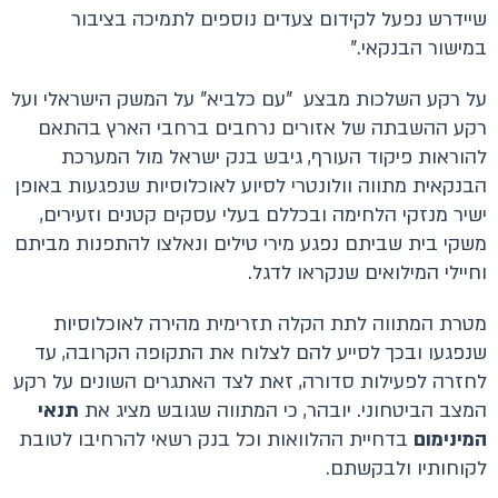
שיידרש נפעל לקידום צעדים נוספים לתמיכה בציבור
במישור הבנקאי."
על רקע השלכות מבצע "עם כלביא" על המשק הישראלי ועל
רקע ההשבתה של אזורים נרחבים ברחבי הארץ בהתאם
להוראות פיקוד העורף, גיבש בנק ישראל מול המערכת
הבנקאית מתווה וולונטרי לסיוע לאוכלוסיות שנפגעות באופן
ישיר מנזקי הלחימה ובכללם בעלי עסקים קטנים וזעירים,
משקי בית שביתם נפגע מירי טילים ונאלצו להתפנות מביתם
וחיילי המילואים שנקראו לדגל.
מטרת המתווה לתת הקלה תזרימית מהירה לאוכלוסיות
שנפגעו ובכך לסייע להם לצלוח את התקופה הקרובה, עד
לחזרה לפעילות סדורה, זאת לצד האתגרים השונים על רקע
המצב הביטחוני. יובהר, כי המתווה שגובש מציג את
תנאי
המינימום
בדחיית ההלוואות וכל בנק רשאי להרחיבו לטובת
לקוחותיו ולבקשתם.