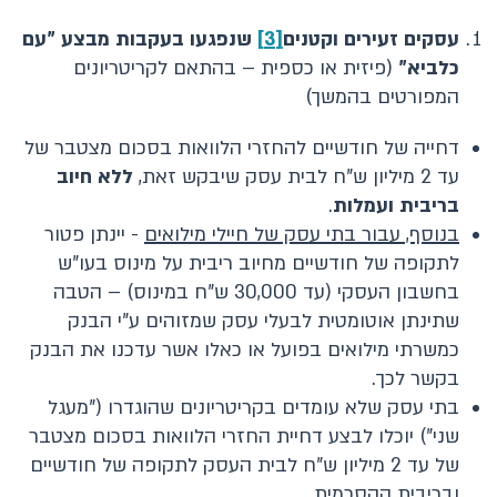
עסקים זעירים וקטנים
[3]
שנפגעו בעקבות מבצע "עם
כלביא"
(פיזית או כספית – בהתאם לקריטריונים
המפורטים בהמשך)
דחייה של חודשיים להחזרי הלוואות בסכום מצטבר של
עד 2 מיליון ש"ח לבית עסק שיבקש זאת,
ללא חיוב
בריבית ועמלות
.
בנוסף, עבור בתי עסק של חיילי מילואים
- יינתן פטור
לתקופה של חודשיים מחיוב ריבית על מינוס בעו"ש
בחשבון העסקי (עד 30,000 ש"ח במינוס) – הטבה
שתינתן אוטומטית לבעלי עסק שמזוהים ע"י הבנק
כמשרתי מילואים בפועל או כאלו אשר עדכנו את הבנק
בקשר לכך.
בתי עסק שלא עומדים בקריטריונים שהוגדרו ("מעגל
שני") יוכלו לבצע דחיית החזרי הלוואות בסכום מצטבר
של עד 2 מיליון ש"ח לבית העסק לתקופה של חודשיים
ובריבית ההסכמית.