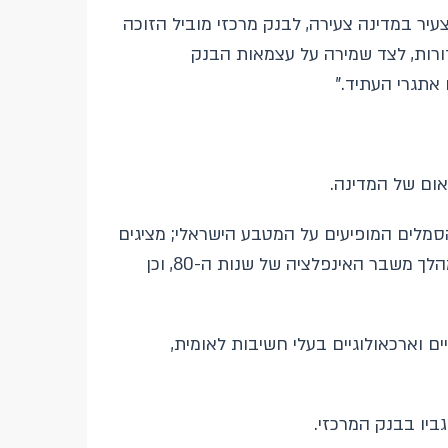
ר במדינה צעירה, לבנק מרכזי מוביל הזוכה
ורות, לצד שמירה על עצמאות הבנק
אתגרי העתיד."
אום של המדינה.
סמלים המופיעים על המטבע הישראלי; מציגים
את סיפורו של "השקל הציוני"; חושפים חלקים פחות מוכרים בהחלטה של בנק ישראל לעבור מלירה לשקל במהלך משבר האינפלציה של שנות ה-80, וכן
ם וארכאולוגיים בעלי חשיבות לאומית,
יו בבנק המרכזי.