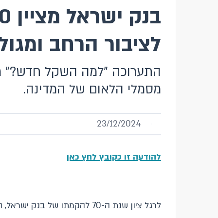
לציבור הרחב ומגו
התערוכה "למה השקל חדש?" מצי
מסמלי הלאום של המדינה.
23/12/2024
להודעה זו כקובץ לחץ כאן
לרגל ציון שנת ה-70 להקמתו של בנק ישראל, הושקה בשבוע שעבר בבנק ישראל תערוכה המגוללת את סיפורו הייחודי של השקל הישראלי.