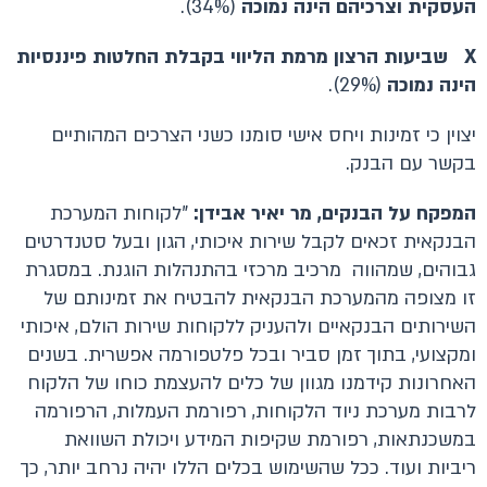
העסקית וצרכיהם הינה נמוכה
(34%).
X
שביעות הרצון מרמת הליווי בקבלת החלטות פיננסיות
הינה נמוכה
(29%).
יצוין כי זמינות ויחס אישי סומנו כשני הצרכים המהותיים
בקשר עם הבנק.
המפקח על הבנקים, מר יאיר אבידן:
"לקוחות המערכת
הבנקאית זכאים לקבל שירות איכותי, הגון ובעל סטנדרטים
גבוהים, שמהווה מרכיב מרכזי בהתנהלות הוגנת. במסגרת
זו מצופה מהמערכת הבנקאית להבטיח את זמינותם של
השירותים הבנקאיים ולהעניק ללקוחות שירות הולם, איכותי
ומקצועי, בתוך זמן סביר ובכל פלטפורמה אפשרית. בשנים
האחרונות קידמנו מגוון של כלים להעצמת כוחו של הלקוח
לרבות מערכת ניוד הלקוחות, רפורמת העמלות, הרפורמה
במשכנתאות, רפורמת שקיפות המידע ויכולת השוואת
ריביות ועוד. ככל שהשימוש בכלים הללו יהיה נרחב יותר, כך