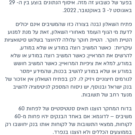
בפער של כשבוע זה מזה. איסוף הנתונים בוצע בין ה- 29
באוגוסט ל- 3 באוקטובר, 2022.
פתיח השאלון נבנה בצורה כזו שהמשיבים אינם יכולים
לדעת מי הגוף העומד מאחורי השאלון, זאת על מנת למנוע
הטיית חוקר. הטיית חוקר עלולה להיווצר בשלוש סיטואציות
עיקריות: כאשר המשיב רוצה במודע או שלא במודע,
להרשים את המראיין; כאשר המשיב רוצה במודע או שלא
במודע, למלא את ציפיות המרואיין; כאשר המשיב חושש
במודע או שלא במודע להשיב בכנות, שהמידע יימסר
לגורמים חיצוניים ויזיק לו. לכן בפתיח השאלון אין אזכור של
בנק ישראל ובנוסף, יש ניסוח המספק לגיטימציה להשיב
מנעד רחב של תשובות.
בדוח המחקר הוצגו תאים סטטיסטיים של לפחות 60
משיבים – לדוגמא: אם באחד הבנקים יהיו פחות מ-60
לקוחות, ממצאי התשובות של לקוחות אותו בנק יחושבו רק
בממוצעים הכללים ולא הוצגו בנפרד.