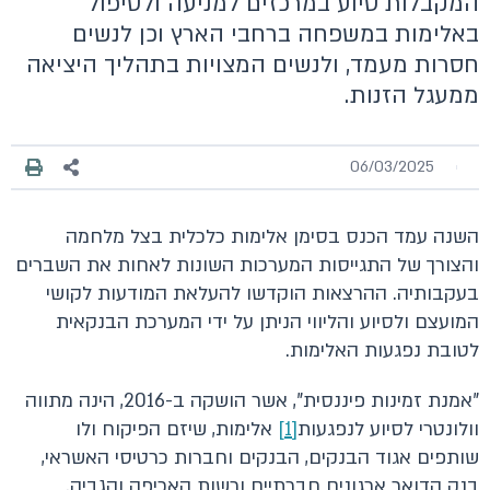
המקבלות סיוע במרכזים למניעה ולטיפול
באלימות במשפחה ברחבי הארץ וכן לנשים
חסרות מעמד, ולנשים המצויות בתהליך היציאה
ממעגל הזנות.
06/03/2025
השנה עמד הכנס בסימן אלימות כלכלית בצל מלחמה
והצורך של התגייסות המערכות השונות לאחות את השברים
בעקבותיה. ההרצאות הוקדשו להעלאת המודעות לקושי
המועצם ולסיוע והליווי הניתן על ידי המערכת הבנקאית
לטובת נפגעות האלימות.
"אמנת זמינות פיננסית", אשר הושקה ב-2016, הינה מתווה
וולונטרי לסיוע לנפגעות
[1]
אלימות, שיזם הפיקוח ולו
שותפים אגוד הבנקים, הבנקים וחברות כרטיסי האשראי,
בנק הדואר ארגונים חברתיים ורשות האכיפה והגביה.