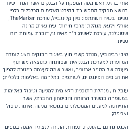
אורי ברזני, ראש מטה המפקח על הבנקים אשר הנחה שיח
בנושא תפקיד התקשורת בהיבט האלימות הכלכלית כלפי
נשים. בשיח השתתפו: סיון קלינגבייל, עורכת TheMarker;
אורלי וילנאי, מנהלת 'מרכז חירות' ועיתונאית; קרינה
שטוטלנד, עורכת לאשה; ד"ר מאיה גז, דוברת עמותת רוח
נשית;
טיבי רבינוביץ', מנהל קשרי חוץ באיגוד הבנקים הציג לומדה,
המיועדת למערכת הבנקאית, שפותחה כתוצאה משיתוף
פעולה של מספר ארגונים, ואשר שמה לעצמה כמטרה להפוך
את הגופים הפיננסיים, לשותפים במלחמה באלימות כלכלית;
ענבל חן, מנהלת התוכנית הלאומית למניעה וטיפול באלימות
במשפחה במשרד הרווחה והביטחון החברתי, אשר
התייחסה למענים הממשלתיים בנושאי מניעה, איתור, טיפול
ואכיפה;
הכנס נחתם בהענקת תעודות הוקרה לנציגי האמנה בגופים