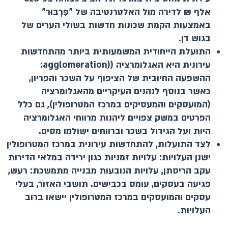
אלף ₪ לדירה מול האלטרנטיבה של "פִּרְבוּר"
באמצעות הקמת שכונות חדשות בשולי הערים של
בגוש דן
.
התועלת הייחודית המשמעותית ביותר מהתחדשות
עירונית היא האגלומרציה (
(agglomeration
:
ההשפעה החיובית של הציפוף על השכר והפריון,
כאשר בנוסף לנהנים העיקריים מהאגלומרציה
(המועסקים והמעסיקים במרכז המטרופולין), גם כלל
הפרטים במשק צפויים ליהנות מרווחי האגלומרציה
היות ועל הגידול בשכר וברווחים ישולמו מסים.
לצד התועלות, להתחדשות עירונית במרכז המטרופולין
ישנן העלויות: עלויות זמניות כגון ירידה במלאי הדירות
עקב הריסתן, עלויות הנובעות מבנייה מתמשכת: רעש,
פגיעה בעסקים, עומס בכבישים. תושבי האזור, בעלי
עסקים והמועסקים במרכז המטרופולין יישאו ברוב
העלויות.