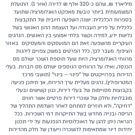
מיליארד ₪, שהם כ-320 אלף ₪ לדירה (איור 1). התועלת
המשמעותית ביותר נובעת מאפקט האגלומרציה שתועד
בספרות הכלכלית: ישנה השפעה חיובית של התקבצות
כלכלית על פריון העבודה ועל העצמת ההון האנושי בשל
גלישת ידע, למידה וקשר בלתי אמצעי בין האנשים. הנהנים
העיקריים מהשפעה זאת הם המועסקים והמעסיקים באזור
הציפוף. מעבר לכך, כלל הפרטים במשק צפויים ליהנות
מרווחי האגלומרציה, היות שעל תוספת השכר ישולם מס
הכנסה, ואילו על הרווחים הנוספים ישולם מס חברות. בעלי
הדירות בפרוייקטים של "פינוי – בינוי" (תושבי מרכז
המטרופולין), נהנים מעליית ערך הדירות, אך תיתכן פגיעה
בקבוצות מסויימות של בעלי דירות, כגון קשישים ובעלי
מוגבלויות וחלק של שוכרי דירות פרטיים אשר חווים
"דחיקה", ולא חוזרים למתחם לאחר השלמת התהליך של
הריסה ובנייה מחדש בשל התייקרות דמי השכירות. ככל
הנראה ניתן להגן על האוכלוסיות הנפגעות על ידי תכנון
יחידות דיור שמתאימות להשכרה וייעודן של חלק מהדירות