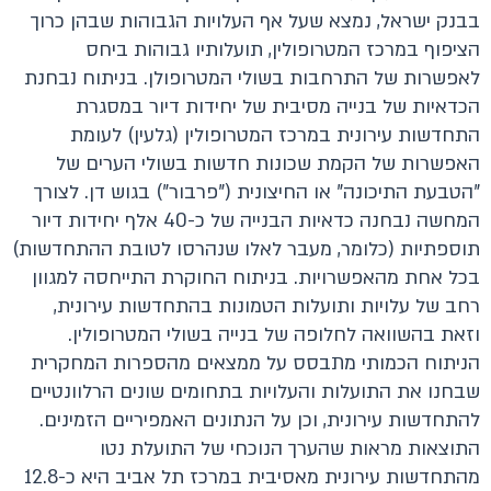
בבנק ישראל, נמצא שעל אף העלויות הגבוהות שבהן כרוך
הציפוף במרכז המטרופולין, תועלותיו גבוהות ביחס
לאפשרות של התרחבות בשולי המטרופולן. בניתוח נבחנת
הכדאיות של בנייה מסיבית של יחידות דיור במסגרת
התחדשות עירונית במרכז המטרופולין (גלעין) לעומת
האפשרות של הקמת שכונות חדשות בשולי הערים של
"הטבעת התיכונה" או החיצונית ("פרבור") בגוש דן. לצורך
המחשה נבחנה כדאיות הבנייה של כ-40 אלף יחידות דיור
תוספתיות (כלומר, מעבר לאלו שנהרסו לטובת ההתחדשות)
בכל אחת מהאפשרויות. בניתוח החוקרת התייחסה למגוון
רחב של עלויות ותועלות הטמונות בהתחדשות עירונית,
וזאת בהשוואה לחלופה של בנייה בשולי המטרופולין.
הניתוח הכמותי מתבסס על ממצאים מהספרות המחקרית
שבחנו את התועלות והעלויות בתחומים שונים הרלוונטיים
להתחדשות עירונית, וכן על הנתונים האמפיריים הזמינים.
התוצאות מראות שהערך הנוכחי של התועלת נטו
מהתחדשות עירונית מאסיבית במרכז תל אביב היא כ-12.8