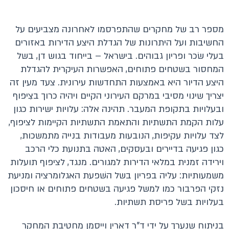
מספר רב של מחקרים שהתפרסמו לאחרונה מצביעים על
החשיבות ועל היתרונות של הגדלת היצע הדירות באזורים
בעלי שׂכר ופריון גבוהים. בישראל – בייחוד בגוש דן, בשל
המחסור בשטחים פתוחים, האפשרות העיקרית להגדלת
היצע הדיור היא באמצעות התחדשות עירונית. צעד מעין זה
יצריך שינוי מסיבי במרקם העירוני הקיים ויהיה כרוך בצִיפוף
ובעלויות בתקופת המעבר. תהינה אלה: עלויות ישירות כגון
עלות הקמת התשתיות והתאמת התשתיות הקיימות לציפוף,
לצד עלויות עקיפות, הנובעות מעבודות בנייה מתמשכות,
כגון פגיעה בדיירים ובעסקים, האטה בתנועת כלי הרכב
וירידה זמנית במלאי הדירות למגורים. מנגד, לציפוף תועלות
משמעותיות: עליה בפריון בשל השׁפעת האגלומרציה ומניעת
נזקי הפרבור כמו למשל פגיעה בשטחים פתוחים או חיסכון
בעלויות בשל פריסת תשתיות.
בניתוח שנערך על ידי ד"ר דארין וייסמן מחטיבת המחקר