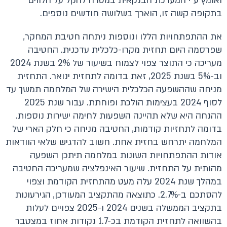
ואומץ ע"י המערכת הבנקאית במטרה להקל על הלווים
בתקופה קשה זו, הוארך בשלושה חודשים נוספים.
את ההתפתחויות הללו ונוספות ניתחה חטיבת המחקר,
שפרסמה היום תחזית מקרו-כלכלית עדכנית. החטיבה
מעריכה כי התוצר צפוי לצמוח בשיעור של 2% בשנת 2024
וב-5% בשנת 2025, זאת בדומה לתחזית ינואר. התחזית
מניחה שההשפעה הכלכלית הישירה של המלחמה תמשך עד
לסוף 2024 בעצימות הולכת ופוחתת. עבור שנת 2025
ההנחה היא שלא תהיינה השפעות לחימה ישירות נוספות.
בדומה לתחזיות קודמות, החטיבה מניחה כי חלק הארי של
המלחמה יתרחש בחזית אחת. חשוב להדגיש שלאי הוודאות
אודות ההתפתחויות השונות במלחמה תיתכן השפעה
מהותית על התחזית. שיעור האינפלציה שמעריכה החטיבה
במהלך שנת 2024 עלה מעט מהתחזית הקודמת וצפוי
להסתכם ב-2.7%. כתוצאה מהתקציב המעודכן, הגירעונות
בתקציב הממשלה בשנים 2024 ו-2025 צפויים לעלות
בהשוואה לתחזית הקודמת בכ-1.7 נקודות אחוז במצטבר