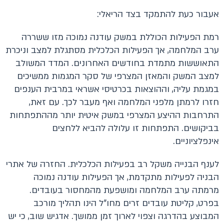
אעבור כעת להתמקד בצד הריאלי:
רמת הפעילות הכוללת במשק עודנה נמוכה מזו ששררה
ערב המלחמה, אך הפעילות הכלכלית מסתגלת למצב וניכרת
התאוששות מתמדת בחודשים האחרונים. המדד המשולב
למצב המשק והמאזן המצרפי של סקר המגמות ממשיכים
במגמת עליה, וההוצאות בכרטיסי אשראי במרבית הענפים
חזרו לרמתן מלפני המלחמה ואף מעבר לכך. עם זאת,
התרחבות ההיצע המצרפי במשק איטית יותר מההתפתחות
בביקושים. התפתחות זו עלולה להביא ללחצים
אינפלציוניים.
לענף הבנייה משקל רב בפעילות הכלכלית. החזרה של אתרי
הבניה לפעילות מתקדמת, אך הפעילות עודנה נמוכה
מרמתה ערב המלחמה ומושפעת מהמחסור בעובדים.
בפרט, קליטת עובדים זרים מחו"ל הינו תהליך מורכב
המבוצע בהדרגה וצפוי לארוך זמן ממושך. אדגיש שוב, כי יש