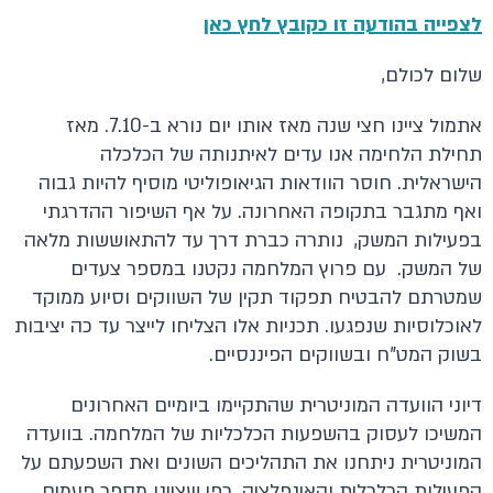
לצפייה בהודעה זו כקובץ לחץ כאן
שלום לכולם,
אתמול ציינו חצי שנה מאז אותו יום נורא ב-7.10. מאז
תחילת הלחימה אנו עדים לאיתנותה של הכלכלה
הישראלית. חוסר הוודאות הגיאופוליטי מוסיף להיות גבוה
ואף מתגבר בתקופה האחרונה. על אף השיפור ההדרגתי
בפעילות המשק, נותרה כברת דרך עד להתאוששות מלאה
של המשק. עם פרוץ המלחמה נקטנו במספר צעדים
שמטרתם להבטיח תפקוד תקין של השווקים וסיוע ממוקד
לאוכלוסיות שנפגעו. תכניות אלו הצליחו לייצר עד כה יציבות
בשוק המט"ח ובשווקים הפיננסיים.
דיוני הוועדה המוניטרית שהתקיימו ביומיים האחרונים
המשיכו לעסוק בהשפעות הכלכליות של המלחמה. בוועדה
המוניטרית ניתחנו את התהליכים השונים ואת השפעתם על
הפעילות הכלכלית והאינפלציה. כפי שציינו מספר פעמים