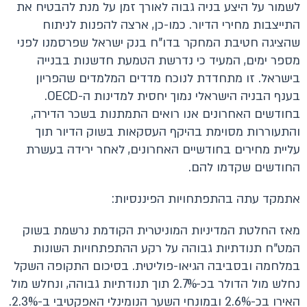
לשמור על היצע בניה גבוה לאורך זמן על מנת להבטיח את
התייצבות מחירי הדיור. כמו-כן, ארצה להפנות לניתוח
שהציגה חטיבת המחקר בדו"ח בנק ישראל שפרסמנו לפני
מספר ימים, המעיד כי נדרשת הטמעת חדשנות בבנייה
בישראל. זו מתחדדת לנוכח מדדים המלמדים שהפריון
בענף הבניה הישראלי נמוך יחסית למדינות ה-OECD.
בחודשים האחרונים אנו רואים התמתנות בשכר הדירה,
והתעוררות מסוימת בהיקף העסקאות בשוק הדיור תוך
עליית מחירים בחודשיים האחרונים, לאחר ירידה בעשרת
החודשים שקדמו להם.
אתמקד עתה בהתפתחויות הפיננסיות:
מאז החלטת המדיניות המוניטרית הקודמת נרשמת בשוק
המט"ח תנודתיות גבוהה על רקע ההתפתחויות השונות
במלחמה ובסביבה הגיאו-פוליטית. בסיכום התקופה השקל
נחלש מול הדולר בכ-2.7% תוך תנודתיות גבוהה, ונחלש מול
האירו בכ-2.6% ובמונחי השער הנומינלי האפקטיבי ב-2.3%.