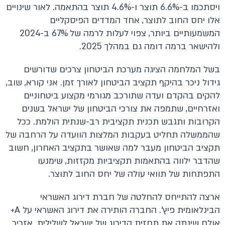
ויסתכמו ב-6.6% תוצר ו-4.6% תוצר בהתאמה. לאור שינויים
אלו יחס החוב לתוצר, אחד המדדים הפיסקליים
המשמעותיים ביותר, צפוי לעלות לרמה של 67% ב-2024
ולהישאר ברמה דומה גם במהלך 2025.
בשל המלחמה הציגה מערכת הביטחון צרכים שדורשים
גידול ניכר בהיקף תקציב הביטחון לאורך זמן. אני קורא, שוב,
להקים בהקדם ועדה שתורכב מגורמי מקצוע ביטחוניים
ואזרחיים, שתמפה את צורכי הביטחון של ישראל בשנים
הקרובות ותגבש תכנית תקציבית רב-שנתית הולמת. ככל
שהממשלה תחליט בעקבות המלצות הוועדה על הרחבה של
תקציב הביטחון מעבר למה שאושר בתקציב האחרון, חשוב
שהדבר ילווה בהתאמות תקציביות מקזזות, שימנעו
התפתחות של תוואי עולה של יחס החוב לתוצר.
ארצה להתייחס להחלטה של חברת דירוג האשראי
הבינלאומית פיץ'. החברה הותירה את דירוג האשראי על A+
אולם שינתה את תחזית הדירוג של ישראל לשלילית. אזכיר