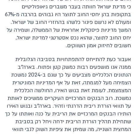
כי מדינת ישראל חוותה בעבר משברים גיאופוליטיים
בתקופות בהן יחסי החוב לתוצר היו גבוהים בהרבה מ-67%
ומעולם לא נרשם פיגור כלשהו בהחזרי החוב של ישראל.
המשך מדיניות פיסקלית אחראית של הממשלה, ושמירה על
יחס החוב לתוצר, שהוא נכס אסטרטגי למדינת ישראל,
חשובים לחיזוק אמון השווקים.
אעבור כעת להתייחס להתפתחויות בסביבה הגלובלית
ממנה אנו מושפעים רבות כמשק קטן ופתוח. בארה"ב
הנתונים הכלכליים מצביעים על כך שגם ב-2024 נמשכת
הצמיחה מעל למגמתה, זאת על אף המדיניות המוניטרית
המצמצמת. לעומת זאת בגוש האירו, החולשה הכלכלית
נמשכת. רוב הבנקים המרכזיים העיקריים ממשיכים לאותת
על תוואי הורדת ריבית הדרגתי וזהיר. בארה"ב ובגוש האירו
הותירו הבנקים המרכזיים את הריבית על כנה ואותתו על כך
שתחילת תהליך הורדת הריבית ידחה ויחל רק בסביבת
המחצית השנייה, מה שמיתן את ציפיות השוק לגבי תוואי