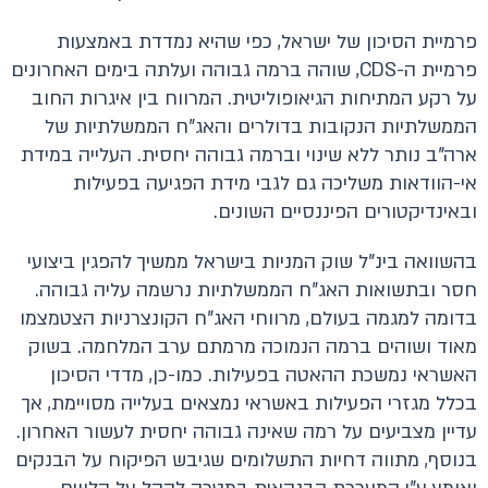
פרמיית הסיכון של ישראל, כפי שהיא נמדדת באמצעות
פרמיית ה-CDS, שוהה ברמה גבוהה ועלתה בימים האחרונים
על רקע המתיחות הגיאופוליטית. המרווח בין איגרות החוב
הממשלתיות הנקובות בדולרים והאג"ח הממשלתיות של
ארה"ב נותר ללא שינוי וברמה גבוהה יחסית. העלייה במידת
אי-הוודאות משליכה גם לגבי מידת הפגיעה בפעילות
ובאינדיקטורים הפיננסיים השונים.
בהשוואה בינ"ל שוק המניות בישראל ממשיך להפגין ביצועי
חסר ובתשואות האג"ח הממשלתיות נרשמה עליה גבוהה.
בדומה למגמה בעולם, מרווחי האג"ח הקונצרניות הצטמצמו
מאוד ושוהים ברמה הנמוכה מרמתם ערב המלחמה. בשוק
האשראי נמשכת ההאטה בפעילות. כמו-כן, מדדי הסיכון
בכלל מגזרי הפעילות באשראי נמצאים בעלייה מסויימת, אך
עדיין מצביעים על רמה שאינה גבוהה יחסית לעשור האחרון.
בנוסף, מתווה דחיות התשלומים שגיבש הפיקוח על הבנקים