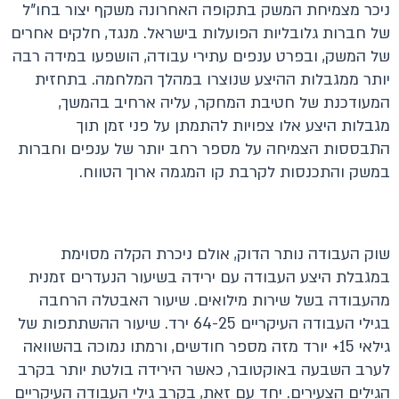
ניכר מצמיחת המשק בתקופה האחרונה משקף יצור בחו"ל
של חברות גלובליות הפועלות בישראל. מנגד, חלקים אחרים
של המשק, ובפרט ענפים עתירי עבודה, הושפעו במידה רבה
יותר ממגבלות ההיצע שנוצרו במהלך המלחמה. בתחזית
המעודכנת של חטיבת המחקר, עליה ארחיב בהמשך,
מגבלות היצע אלו צפויות להתמתן על פני זמן תוך
התבססות הצמיחה על מספר רחב יותר של ענפים וחברות
במשק והתכנסות לקרבת קו המגמה ארוך הטווח.
שוק העבודה נותר הדוק, אולם ניכרת הקלה מסוימת
במגבלת היצע העבודה עם ירידה בשיעור הנעדרים זמנית
מהעבודה בשל שירות מילואים. שיעור האבטלה הרחבה
בגילי העבודה העיקריים 64-25 ירד. שיעור ההשתתפות של
גילאי 15+ יורד מזה מספר חודשים, ורמתו נמוכה בהשוואה
לערב השבעה באוקטובר, כאשר הירידה בולטת יותר בקרב
הגילים הצעירים. יחד עם זאת, בקרב גילי העבודה העיקריים