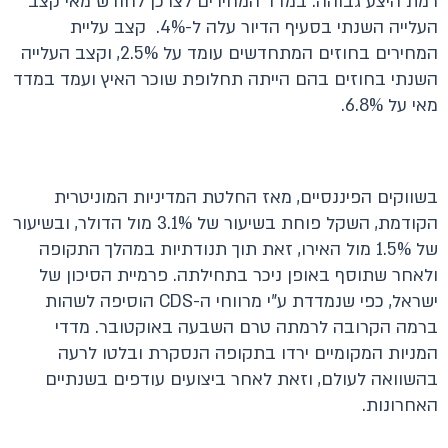
רמת היצע גבוהה. במדד המחירים לצרכן לחודש מאי קצב
העלייה השנתי בסעיף הדיור עלה ל-4%. קצב עליית
המחירים בחוזים המתחדשים עומד על 2.5%, וקצב העלייה
השנתי בחוזים בהם הייתה תחלופת שוכר האיץ ועמד במדד
מאי על 6.8%.
בשווקים הפיננסיים, מאז החלטת המדיניות המוניטרית
הקודמת, השקל פוחת בשיעור של 3.1% מול הדולר, ובשיעור
של 1.5% מול האירו, זאת תוך תנודתיות במהלך התקופה
ולאחר שתוסף באופן ניכר בתחילתה. פרמיית הסיכון של
ישראל, כפי שנמדדת ע"י מרווחי ה-CDS הוסיפה לשהות
ברמה הקרובה לרמתה טרם השבעה באוקטובר. מדדי
המניות המקומיים ירדו בתקופה הנסקרת ובלטו לרעה
בהשוואה לעולם, וזאת לאחר ביצועים עודפים בשנתיים
האחרונות.