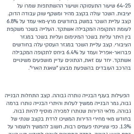
64-25 שיעור התעסוקה ושיעור ההשתתפות שמרו על
יציבות. השכר עולה בקצב מהיר ומשקף שוק עבודה הדוק.
קצב עליית השכר במשק בחודשים מרץ-מאי עמד על 6.8%
לעומת התקופה המקבילה אשתקד. העלייה בשכר משקפת
בין היתר עליות בשכר המינימום ועליות בשכר במגזר
הציבורי. קצב עליית השכר במגזר העסקי עלה בחודשים
פברואר-אפריל ועמד על 6.4% ביחס לתקופה המקבילה
אשתקד. יחד עם זאת, הנתונים עדיין מושפעים משינויים
בהרכב העובדים בהשפעת מבצע "שאגת הארי".
הפעילות בענף הבנייה נותרה גבוהה. קצב התחלות הבנייה
גבוה, גמר הבנייה ממשיך לעלות והיתרי הבנייה נותרו ברמה
גבוהה. מלאי הדירות שנותרו למכירה מוסיף להיות גבוה.
בחודש מאי מחירי הדירות המשיכו לרדת בקצב שנתי של
1.3%. כפי שציינתי פעמים רבות, חשוב להמשיך ולשמור על