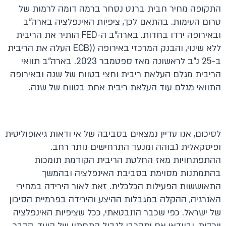
התקופה מחיר חבית ברנט נסחר ברמה דומה לרמות של
טרום העימות. בהתאם לכך, ציפיות האינפלציה בארה"ב
ובאירופה ירדו בחדות. בארה"ב ה-FED הותיר את הריבית
ללא שינוי, והבנק המרכזי באירופה ((ECB העלה את הריבית
ב-25 נ"ב לראשונה מאז ספטמבר 2023. בארה"ב תוואי
הריבית מגלם העלאת ריבית וחצי בטווח של שנה ובאירופה
התוואי מגלם עוד העלאת ריבית אחת בטווח של שנה.
לסיכום, אנו עדיין נמצאים בסביבה של אי ודאות גיאופוליטית
ופיסקאלית גבוהה ומנעד התרחישים נותר רחב.
ההתפתחויות מאז החלטת הריבית הקודמת תומכות
בהתמתנות מסוימת בסביבת האינפלציה ובהמשך
התאוששות הפעילות הכלכלית. זאת לאור הירידה במחירי
האנרגיה, ההקלה במגבלות ההיצע והירידה בפרמיית הסיכון
של ישראל. כפי שכבר התבטאתי, ככל שציפיות האינפלציה
יורדות, ובוודאי אם יתקרבו לגבול התחתון של היעד, הדבר