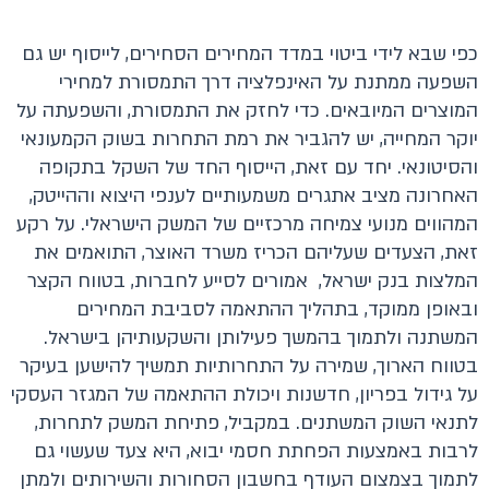
כפי שבא לידי ביטוי במדד המחירים הסחירים, לייסוף יש גם
השפעה ממתנת על האינפלציה דרך התמסורת למחירי
המוצרים המיובאים. כדי לחזק את התמסורת, והשפעתה על
יוקר המחייה, יש להגביר את רמת התחרות בשוק הקמעונאי
והסיטונאי. יחד עם זאת, הייסוף החד של השקל בתקופה
האחרונה מציב אתגרים משמעותיים לענפי היצוא וההייטק,
המהווים מנועי צמיחה מרכזיים של המשק הישראלי. על רקע
זאת, הצעדים שעליהם הכריז משרד האוצר, התואמים את
המלצות בנק ישראל, אמורים לסייע לחברות, בטווח הקצר
ובאופן ממוקד, בתהליך ההתאמה לסביבת המחירים
המשתנה ולתמוך בהמשך פעילותן והשקעותיהן בישראל.
בטווח הארוך, שמירה על התחרותיות תמשיך להישען בעיקר
על גידול בפריון, חדשנות ויכולת ההתאמה של המגזר העסקי
לתנאי השוק המשתנים. במקביל, פתיחת המשק לתחרות,
לרבות באמצעות הפחתת חסמי יבוא, היא צעד שעשוי גם
לתמוך בצמצום העודף בחשבון הסחורות והשירותים ולמתן