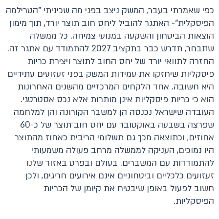
כפי שאמרתי בעבר, המשק ניצב בפני מה שכיניתי "הטרילמה
הפיסקלית"- האתגר להוביל ליחס חוב תוצר יורד, תוך מימון
הוצאות הביטחון והשקעה במנועי צמיחה. כל ממשלה
שתבחר, תדרש כבר בתקציב 2027 להתמודד עם אתגר זה.
החזרה לתוואי יורד של יחס החוב לתוצר ויצירת כריות
פיסקליות שיחזקו את עמידות המשק בפני זעזועים עתידיים
היא חשובה. אחד הלקחים המרכזיים מהשנים האחרונות
הוא כי כריות פיסקליות אינן מותרות אלא נכס אסטרטגי.
העובדה שישראל נכנסה הן למשבר הקורונה והן למלחמה
שפרצה בשבעה באוקטובר עם יחס חוב־תוצר של כ-60
אחוזים, וכתוצאה מכך גם תשלומי הריבית כאחוז מהתוצר
היו נמוכים, העניקה לממשלה מרחב פעולה משמעותי
להתמודדות עם המשברים. בעולם ובפרט באזור שלנו
זעזועים כלכליים וביטחוניים אינם אירועים חריגים, ולכן
חשוב לפעול באופן שיבטיח את קיומן של הכריות
הפיסקליות.