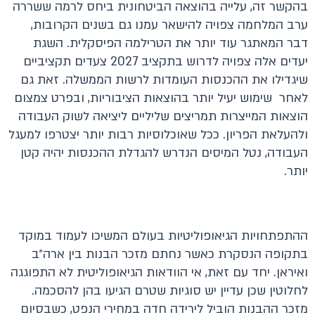
בהקשר זה, עלייה בהוצאה הביטחונית ביחס לרמה ששררה
ערב המלחמה צפויה להישאר עמנו גם בשנים הקרובות,
דבר המאתגר עוד יותר את הטרילמה הפיסקלית. השגת
יעדים אלה צפויה לדרוש בתקציב 2027 צעדים תקציביים
שיגדילו את ההכנסות העומדות לרשות הממשלה. זאת גם
לאחר שימוש יעיל יותר בהוצאות הציבוריות, ובפרט צמצום
הוצאות המייצרות תמריצים שליליים ליציאה לשוק העבודה
ולהעלאת הפריון. ככל שאוכלוסיות רבות יותר יצטרפו למעגל
העבודה, נטל המיסים הנדרש להגדלת ההכנסות יהיה קטן
יותר.
ההתפתחויות הגיאופוליטיות בעולם המשיכו לעמוד במוקד
בתקופה הנסקרת כאשר נחתם מזכר הבנות בין ארה״ב
ואיראן. יחד עם זאת, אי הוודאות הגיאופוליטית לא התפוגגה
לחלוטין שכן עדיין יש סוגיות שטרם הגיעו בהן להסכמה.
מזכר ההבנות הוביל לירידה חדה במחירי הנפט, כשבסיום