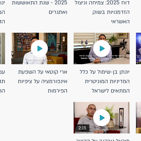
דוח 2025: צמיחה וניצול
2025 - שנת התאוששות
ינו
הזדמנויות בשוק
ואתגרים
המ
האשראי
הד
יונתן בן-שימול על כלל
ארי קוטאי על השפעת
עמ
המדיניות המוניטרית
אינפורמציה על ציפיות
תנ
המתאים לישראל
הפירמות
הח
2:15