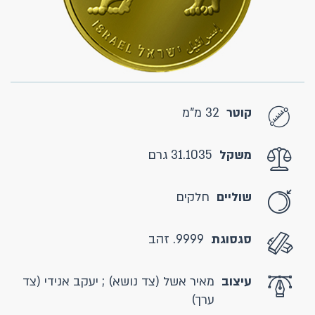
קוטר
32 מ"מ
משקל
31.1035 גרם
שוליים
חלקים
סגסוגת
9999. זהב
עיצוב
מאיר אשל (צד נושא) ; יעקב אנידי (צד
ערך)