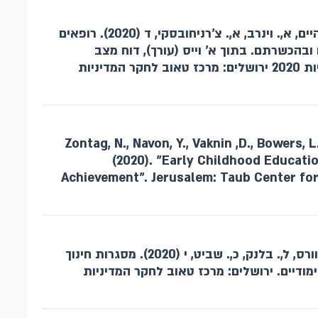
טור סיני, א,. זונטג, נ,. בלונדהיים, א,. וינרב, א,. צ'רניחובסקי, ד (2020). רופאים
בהכשרתם. בתוך א' וייס (עורך), דוח מצב
המדינה: חברה, כלכלה ומדיניות 2020 ירושלים: מרכז טאוב לחקר המדיניות
Zontag, N., Navon, Y., Vaknin ,D., Bowers, L.
(2020). "Early Childhood Educati
Achievement". Jerusalem: Taub Center for 
זונטג, נ ,. נבון, י ,. וקנין, ד,. בוורס, ל,. בלנק, כ,. שביט, י (2020). מסגרות חינוך
מודיים. ירושלים: מרכז טאוב לחקר המדיניות