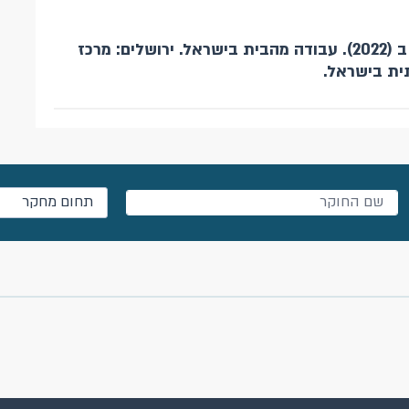
זונטג, נ ,. מדהלה, ש ובנטל,. ב (2022). עבודה מהבית בישראל. ירושלים: מרכז
ית בישראל.
תחום מחקר