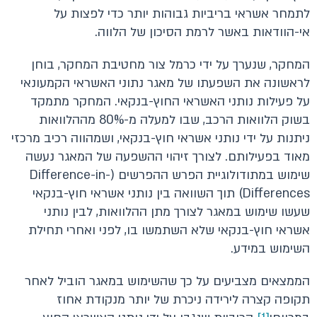
לתמחר אשראי בריביות גבוהות יותר כדי לפצות על
אי-הוודאות באשר לרמת הסיכון של הלווה.
המחקר, שנערך על ידי כרמל צור מחטיבת המחקר, בוחן
לראשונה את השפעתו של מאגר נתוני האשראי הקמעונאי
על פעילות נותני האשראי החוץ-בנקאי. המחקר מתמקד
בשוק הלוואות הרכב, שבו למעלה מ-80% מההלוואות
ניתנות על ידי נותני אשראי חוץ-בנקאי, ושמהווה רכיב מרכזי
מאוד בפעילותם. לצורך זיהוי ההשפעה של המאגר נעשה
שימוש במתודולוגיית הפרש ההפרשים (Difference-in-
Differences) תוך השוואה בין נותני אשראי חוץ-בנקאי
שעשו שימוש במאגר לצורך מתן ההלוואות, לבין נותני
אשראי חוץ-בנקאי שלא השתמשו בו, לפני ואחרי תחילת
השימוש במידע.
הממצאים מצביעים על כך שהשימוש במאגר הוביל לאחר
תקופה קצרה לירידה ניכרת של יותר מנקודת אחוז