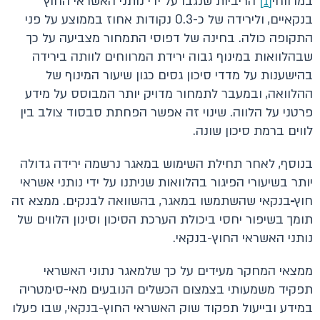
במרווחי
[1]
הריביות שנגבו על ידי נותני האשראי החוץ
בנקאיים, ולירידה של כ-0.3 נקודות אחוז בממוצע על פני
התקופה כולה. בחינה של דפוסי התמחור מצביעה על כך
שבהלוואות במינוף גבוה ירידת המרווחים לוותה בירידה
בהישענות על מדדי סיכון גסים כגון שיעור המינוף של
ההלוואה, ובמעבר לתמחור מדויק יותר המבוסס על מידע
פרטני על הלווה. שינוי זה אפשר הפחתת סבסוד צולב בין
לווים ברמת סיכון שונה.
בנוסף, לאחר תחילת השימוש במאגר נרשמה ירידה גדולה
יותר בשיעורי הפיגור בהלוואות שניתנו על ידי נותני אשראי
חוץ‑בנקאי שהשתמשו במאגר, בהשוואה לבנקים. ממצא זה
תומך בשיפור יחסי ביכולת הערכת הסיכון וסינון הלווים של
נותני האשראי החוץ-בנקאי.
ממצאי המחקר מעידים על כך שלמאגר נתוני האשראי
תפקיד משמעותי בצמצום הכשלים הנובעים מאי-סימטריה
במידע ובייעול תפקוד שוק האשראי החוץ-בנקאי, שבו פעלו