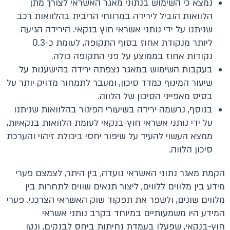
נמצא כי השימוש בנתוני מאגר האשראי לצורך מתן
הלוואות הוביל לירידה במרווחי הריבית בהלוואות רכב
שניתנו על ידי נותני אשראי חוץ בנקאי. הירידה הגיעה
ליותר מנקודת אחוז בסוף התקופה, לעומת כ-0.3
נקודות אחוז בממוצע על פני התקופה כולה.
בעקבות השימוש במאגר נצפתה ירידה בהישענות על
שיעור המינוף כמדד סיכון, ומעבר לתמחור מדויק יותר על
בסיס מאפייני הסיכון של הלווה.
בנוסף, נרשמה ירידה בשיעורי הפיגור בהלוואות שניתנו
על ידי נותני אשראי חוץ-בנקאי לעומת הלוואות בנקאיות,
ממצא העשוי להעיד על שיפור יחסי ביכולת זיהוי והערכת
סיכון הלווה.
הקמת מאגר נתוני האשראי נועדה, בין היתר, לצמצם פערי
מידע בין מלווים ללווים, ליצור תנאים שווים לתחרות בין
מלווים שונים, ולשפר את תפקוד שוק האשראי הצרכני. פערי
המידע היו משמעותיים במיוחד בקרב נותני אשראי
חוץ-בנקאי, שפעלו בעמדת נחיתות ביחס לבנקים, ונטו