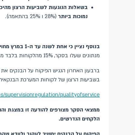
בשאלות הנוגעות לשביעות הרצון מהיכר
נמוכות ביותר
(28% ו 25% בהתאמה).
בנוסף נציין כי אחת לשנה עד ה-1 במרץ מחויבים הבנקים לצרף עסקים קטנים למסלול בסיסי
מנתונים שעלו בסקר, 15% מהלקוחות בלבד מעידים על שיוכם למסלול מורחב. הפיקוח על הבנקים יבחן את הנתונים ויעקב אחר הנושא.
ברבעון האחרון הנגיש הפיקוח על הבנקים את 
בשביעות הרצון של לקוחות המערכת הבנקאית, בפ
es/supervisionregulation/qualityofservice/
ממצאי הסקר מצורפים להודעה זו במצגת והו
הלקחים הנדרשים.
הפיקוח על הבנקים ימשיך לעקוב ולוודא ש