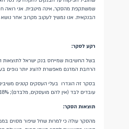
שהוביל הפיקוח על הבנקים להקלה על נטל האשר
שמשתקפת מהסקר, אינה מיטבית. אני רואה חש
הבנקאית. אנו נמשיך לעקוב מקרוב אחר נושא ז
רקע לסקר:
הרחבת המדגם מאפשרת להציג יותר גופים בעלי
עובדים לבד (אין להם מועסקים, מלבדם); 18% : 2-5 מועסקים; 3% : 6-9 מועסקים; 1%: 10-20 מועסקים. המתודולוגיה לסקר מופיעה בנספח להודעה זו.
תוצאות הסקר:
מהסקר עולה כי למרות שחל שיפור מסוים בממו