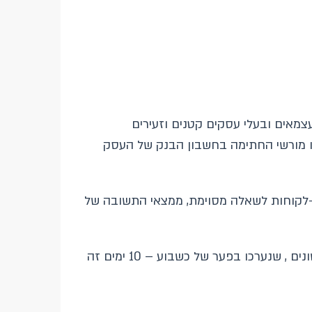
ם אקראי ארצי מייצג של עצמאים ובעלי עסקים קטנים וזעירים
המשיבים המשיכו 4,045 משיבים שהינם הבעלים או מורשי החתימה בחשבון הבנק של העסק
דוח המחקר הוצגו תאים סטטיסטיים של לפחות 60 משיבים. לדוגמה: אם באחד הבנקים השיבו פחות מ 60-לקוחות לשאלה מסוימת, ממצאי התשובה של
כדי להגביר את מהימנות הממצאים באמצעות נטרול הטיות זמן אקראי, פוצלו המדגמים לארבע תתי מדגמים שונים , שנערכו בפער של כשבוע – 10 ימים זה