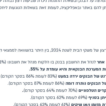
לצה על הבנק ובשאלת ההוגנות ניכרת שביעות רצון גבוהה יו
תן להם באתר ובאפליקציה, לעומת זאת בשאלות הנוגעות ליחס
היתר בהשוואה לממצאי הסקר שבוצע בשנת 2023:
 אחר
לנהל את החשבון בבנק בו הלקוח מנהל את חשבונו (51% לעומת 47% בסקר הקודם).
 המערכת הבנקאית והיא עומדת על 55%.
נט של הבנקים ירדה במעט
(83% לעומת 86% בסקר הקודם).
ל הבנקים נותרה דומה
(86% לעומת 87% בסקר הקודם).
דים הטלפוניים
(70% לעומת 64% בסקר קודם)
.
תן בסניף
(69% לעומת 62% בסקר הקודם).
 מזומן ו/או שיקים
(61% לעומת 63% בסקר הקודם).