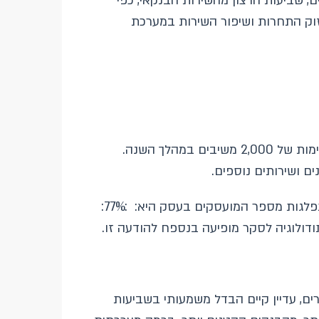
, שביעות הרצון מהשירות הבנקאי, כפי
וק התחרות ושיפור השירות במערכת
בשל החשיבות שמייחס בנק ישראל לתוצאות הסקר, הורחב המדגם בשנת 2024 ל- 4,000 משיבים בשתי פעימות של 2,000 משיבים במהלך השנה.
 ושירותים נוספים.
בסקר זה הוגדרו בעלי העסקים קטנים משיבים אשר מעסיקים עד 20 עובדים. בקרב העונים לסקר 2024, התפלגות מספר המועסקים בעסק היא: :77%:
ם, עדיין קיים הבדל משמעותי בשביעות