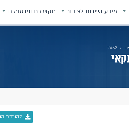
מידע ושירות לציבור
תקשורת ופרסומים
ם
2682
קאי
להורדת הק