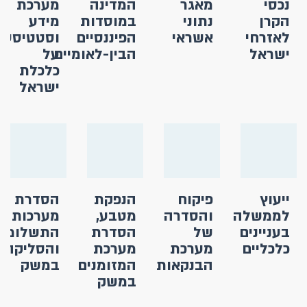
נכסי
מאגר
המדינה
מערכת
הקרן
נתוני
במוסדות
מידע
לאזרחי
אשראי
הפיננסיים
וסטטיסטי
ישראל
הבין-לאומיים
על
כלכלת
ישראל
ייעוץ
פיקוח
הנפקת
הסדרת
לממשלה
והסדרה
מטבע,
מערכות
בעניינים
של
הסדרת
התשלומים
כלכליים
מערכת
מערכת
והסליקה
הבנקאות
המזומנים
במשק
במשק