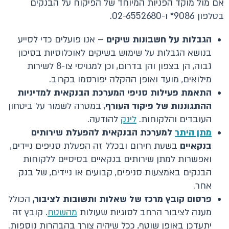
אם מול מוקד הפניות המיוחד של הפיקוח על הבנקים
בטלפון 9086* ו-02-6552680.
הגבלות על חשבונות שיקים
– אנו פועלים כדי לסייע
בנושא הגבלות על שימוש בשיקים לאוכלוסיות בסיכון
גבוה, הן בצפון והן בדרום, וכן למגויסי צו-8 לשירות
מילואים, מועד ואופן ההקלה יפורסמו בקרוב.
התאמת פעילות סניפי המערכת הבנקאית למדיניות
ההתגוננות של פיקוד העורף
, במטרה לשמור על ביטחון
העובדים והלקוחות.
לינק
להודעה.
מתן היתר
למערכת הבנקאית להפעלת שירותים
בנקאיים
בשעת חירום ובכלל זה הפעלת סניפים ניידים,
ואפשרות למתן שירותים בנקאיים בסיסיים ללקוחות
הבנקים באמצעות סניפים, קבועים או ניידים, של בנק
אחר.
פרסום קובץ מרכז של שאלות ותשובות לציבור,
הכולל
מענה לציבור הרחב לסוגיות שעולות
מהשטח
. קובץ זה
יתעדכן באופן שוטף, ככל שיהיה צורך בהבהרות נוספות.