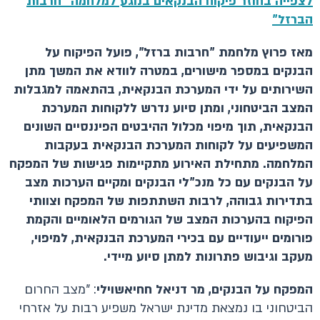
לצפייה בחוזר פיקוח הבנקאים בנוגע למלחמה "חרבות
הברזל"
מאז פרוץ מלחמת "חרבות ברזל", פועל הפיקוח על
הבנקים במספר מישורים, במטרה לוודא את המשך מתן
השירותים על ידי המערכת הבנקאית, בהתאמה למגבלות
המצב הביטחוני, ומתן סיוע נדרש ללקוחות המערכת
הבנקאית, תוך מיפוי מכלול ההיבטים הפיננסיים השונים
המשפיעים על לקוחות המערכת הבנקאית בעקבות
המלחמה. מתחילת האירוע מתקיימות פגישות של המפקח
על הבנקים עם כל מנכ"לי הבנקים ומקיים הערכות מצב
בתדירות גבוהה, לרבות השתתפות של המפקח וצוותי
הפיקוח בהערכות המצב של הגורמים הלאומיים והקמת
פורומים ייעודיים עם בכירי המערכת הבנקאית, למיפוי,
מעקב וגיבוש פתרונות למתן סיוע מיידי.
המפקח על הבנקים, מר דניאל חחיאשוילי
: "מצב החרום
הביטחוני בו נמצאת מדינת ישראל משפיע רבות על אזרחי