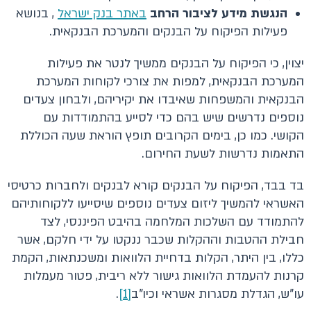
הנגשת מידע לציבור הרחב
באתר בנק ישראל
, בנושא
פעילות הפיקוח על הבנקים והמערכת הבנקאית.
יצוין, כי הפיקוח על הבנקים ממשיך לנטר את פעילות
המערכת הבנקאית, למפות את צורכי לקוחות המערכת
הבנקאית והמשפחות שאיבדו את יקיריהם, ולבחון צעדים
נוספים נדרשים שיש בהם כדי לסייע בהתמודדות עם
הקושי. כמו כן, בימים הקרובים תופץ הוראת שעה הכוללת
התאמות נדרשות לשעת החירום.
בד בבד, הפיקוח על הבנקים קורא לבנקים ולחברות כרטיסי
האשראי להמשיך ליזום צעדים נוספים שיסייעו ללקוחותיהם
להתמודד עם השלכות המלחמה בהיבט הפיננסי, לצד
חבילת ההטבות וההקלות שכבר ננקטו על ידי חלקם, אשר
כללו, בין היתר, הקלות בדחיית הלוואות ומשכנתאות, הקמת
קרנות להעמדת הלוואות גישור ללא ריבית, פטור מעמלות
עו"ש, הגדלת מסגרות אשראי וכיו"ב
[1]
.