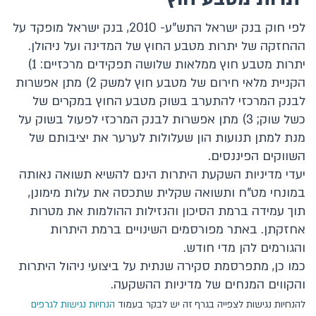
לפי חוק בנק ישראל התש"ע- 2010, בנק ישראל מופקד על
המוסדות הפיננסיים האחרים
ההחזקה של יתרות מטבע החוץ של המדינה ועל ניהולן.
יתרות מטבע חוץ ממלאות שלושה תפקידים מרכזיים: 1)
מק"מ, איגרות חוב ממשלתיות וקונצרניות
הקניית מלאי חירום של מטבע חוץ למשק 2) מתן אפשרות
המצרפים, הנכסים והאשראי
לבנק המרכזי להתערב בשוק מטבע החוץ במקרים של
כשל שוק; 3) מתן אפשרות לבנק המרכזי לפעול בשוק על
האינפלציה והתחזיות לאינפלציה
מנת למתן תנועות הון שעלולות לערער את יציבותם של
השווקים הפיננסים.
הריבית והכלים המוניטריים
יעדי מדיניות השקעת היתרות הינם להשיא תשואה נאותה
במונחי מט"ח ותשואה שקלית שתכסה את עלות מימונן,
שוק מטבע חוץ ושערי חליפין
תוך עמידה ברמת הסיכון והנזילות ההולמות את מטרות
אחזקתן. באתר מפורסמים השינויים ברמת היתרות
שערי חליפין
והגורמים להן מדי חודש.
סיכון ותנודתיות
כמו כן, מתפרסמת סקירה שנתית על ביצועי ניהול היתרות
והקווים המנחים של מדיניות ההשקעה.
מחזורי מסחר
להנחיות נגישות לצפייה בגרף זה יש לבקר בעמוד
הנחיות נגישות לגרפים