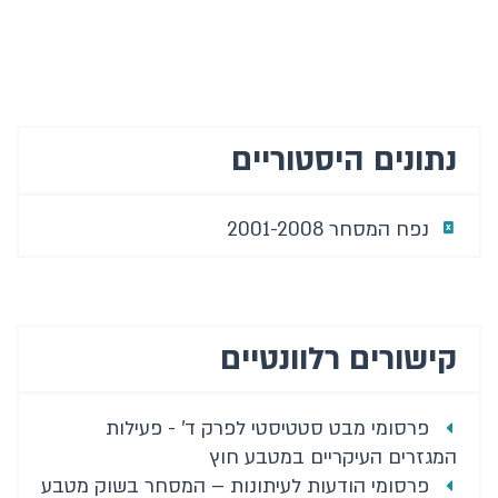
יתרות מט"ח
פעילות המשק מול חוץ לארץ
מערכות התשלומים
נתונים היסטוריים
שטרות ומעות
נפח המסחר 2001-2008
פעילות ריאלית
המגזר הציבורי
מידע נוסף
קישורים רלוונטיים
צור קשר
פרסומי מבט סטטיסטי לפרק ד' - פעילות
המבט הסטטיסטי
המגזרים העיקריים במטבע חוץ
פרסומי הודעות לעיתונות – המסחר בשוק מטבע
דשבורדים