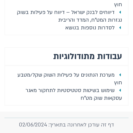
חוץ
מדריך לשליפת סדרות ממאגר הסדרות
דיווחים לבנק ישראל – דיווח על פעילות בשוק
נגזרות המט"ח, המדד והריבית
דיווחים למוסדות בין-לאומיים
לסדרות נוספות בנושא
דיווחים לבנק ישראל
דוח ב"י - נספחים סטטיסטיים
עבודות מתודולוגיות
הודעות לתקשורת
מילון מונחים
מערכת הנתונים על פעילות השוק שקל/מטבע
חוץ
שימוש בשיטות סטטיסטיות לתחקור מאגר
עסקאות שוק מט"ח
דף זה עודכן לאחרונה בתאריך: 02/06/2024