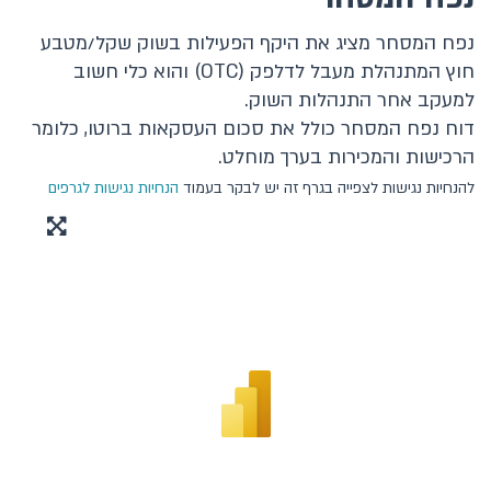
נפח המסחר מציג את היקף הפעילות בשוק שקל/מטבע
המוסדות הפיננסיים האחרים
חוץ המתנהלת מעבל לדלפק (OTC) והוא כלי חשוב
למעקב אחר התנהלות השוק.
מק"מ, איגרות חוב ממשלתיות וקונצרניות
דוח נפח המסחר כולל את סכום העסקאות ברוטו, כלומר
המצרפים, הנכסים והאשראי
הרכישות והמכירות בערך מוחלט.
להנחיות נגישות לצפייה בגרף זה יש לבקר בעמוד
הנחיות נגישות לגרפים
האינפלציה והתחזיות לאינפלציה
הריבית והכלים המוניטריים
שוק מטבע חוץ ושערי חליפין
שערי חליפין
סיכון ותנודתיות
מחזורי מסחר